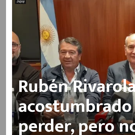
Jujuy
Rubén Rivarola
acostumbrado 
perder, pero n