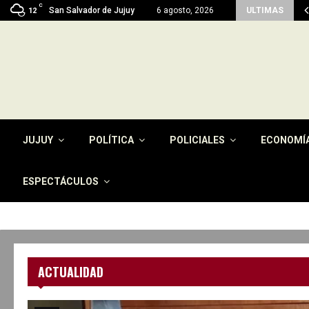
C
men del pago de la tasa por…
San Salvador de Jujuy
6 agosto, 2026
ULTIMAS
12
JUJUY
POLÍTICA
POLICIALES
ECONOMÍ
ESPECTÁCULOS
ACTUALIDAD