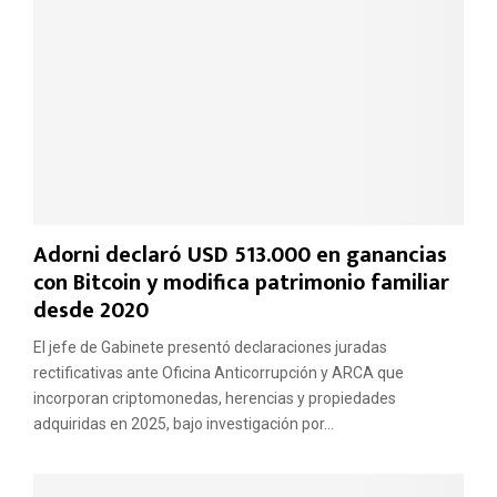
o
e
t
m
o
o
s
t
e
i
n
v
e
o
l
s
S
m
e
e
Adorni declaró USD 513.000 en ganancias
n
n
a
con Bitcoin y modifica patrimonio familiar
s
d
desde 2020
a
o
j
El jefe de Gabinete presentó declaraciones juradas
e
s
rectificativas ante Oficina Anticorrupción y ARCA que
d
incorporan criptomonedas, herencias y propiedades
e
adquiridas en 2025, bajo investigación por...
s
u
s