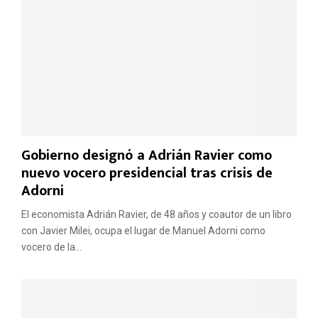
r
m
i
i
v
e
a
n
d
t
a
o
t
d
r
e
a
l
s
o
Gobierno designó a Adrián Ravier como
n
s
o
nuevo vocero presidencial tras crisis de
a
r
r
Adorni
e
g
u
e
El economista Adrián Ravier, de 48 años y coautor de un libro
n
n
con Javier Milei, ocupa el lugar de Manuel Adorni como
i
t
vocero de la...
r
i
l
n
o
o
s
s
v
y