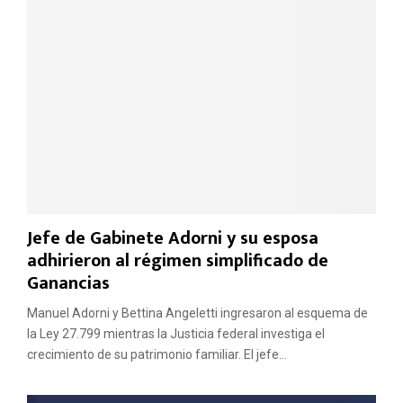
r
e
f
e
r
e
n
t
e
s
Jefe de Gabinete Adorni y su esposa
adhirieron al régimen simplificado de
Ganancias
Manuel Adorni y Bettina Angeletti ingresaron al esquema de
la Ley 27.799 mientras la Justicia federal investiga el
crecimiento de su patrimonio familiar. El jefe...