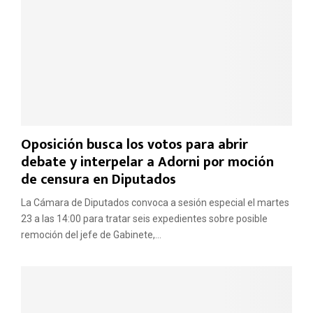
o
a
b
l
r
p
e
a
l
í
a
s
l
e
e
n
y
t
d
Oposición busca los votos para abrir
r
e
e
debate y interpelar a Adorni por moción
p
e
de censura en Diputados
r
l
o
r
La Cámara de Diputados convoca a sesión especial el martes
p
e
23 a las 14:00 para tratar seis expedientes sobre posible
i
c
remoción del jefe de Gabinete,...
e
o
d
n
a
o
d
c
p
i