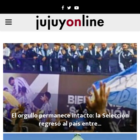
Facebook
Twitter
Youtube
PRIMARY
MENU
El orgullo permanece intacto: la Selección
regresó al país entre...
E