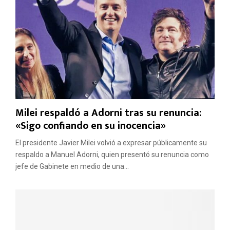
i
t
s
o
m
:
o
l
p
a
o
S
s
e
t
l
e
e
r
c
Milei respaldó a Adorni tras su renuncia:
g
c
«Sigo confiando en su inocencia»
ó
i
e
ó
El presidente Javier Milei volvió a expresar públicamente su
l
n
respaldo a Manuel Adorni, quien presentó su renuncia como
d
r
jefe de Gabinete en medio de una...
e
e
b
g
a
r
t
e
e
s
s
ó