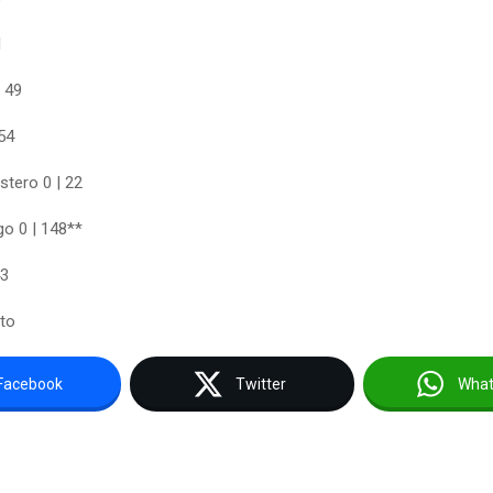
1
| 49
54
stero 0 | 22
go 0 | 148**
43
to
Facebook
Twitter
Wha