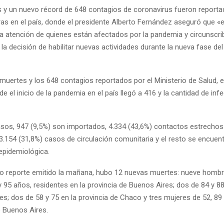
 y un nuevo récord de 648 contagios de coronavirus fueron reporta
ras en el país, donde el presidente Alberto Fernández aseguró que «
la atención de quienes están afectados por la pandemia y circunscrib
a decisión de habilitar nuevas actividades durante la nueva fase del
muertes y los 648 contagios reportados por el Ministerio de Salud, el
de el inicio de la pandemia en el país llegó a 416 y la cantidad de inf
casos, 947 (9,5%) son importados, 4.334 (43,6%) contactos estrecho
3.154 (31,8%) casos de circulación comunitaria y el resto se encuen
epidemiológica.
mo reporte emitido la mañana, hubo 12 nuevas muertes: nueve hombr
 y 95 años, residentes en la provincia de Buenos Aires; dos de 84 y 8
es; dos de 58 y 75 en la provincia de Chaco y tres mujeres de 52, 89
e Buenos Aires.