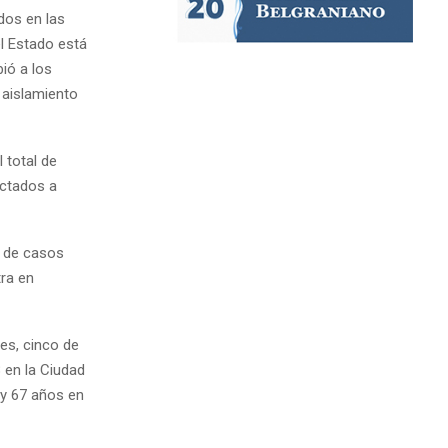
dos en las
el Estado está
ió a los
 aislamiento
 total de
ectados a
s de casos
tra en
es, cinco de
8 en la Ciudad
 y 67 años en