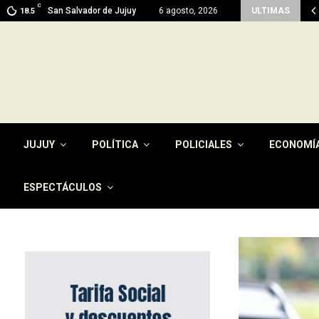
C
men del pago de la tasa por…
San Salvador de Jujuy
6 agosto, 2026
ULTIMAS
18.5
JUJUY
POLÍTICA
POLICIALES
ECONOMÍ
ESPECTÁCULOS