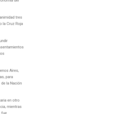
conomía del
animidad tres
o la Cruz Roja
undir
 asentamientos
los
uenos Aires,
as, para
e de la Nación
aria en otro
ncia, mientras
, fue