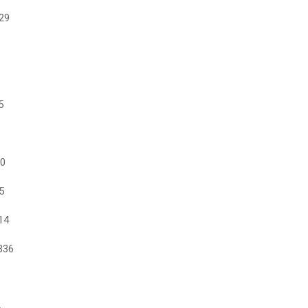
 29
5
90
5
14
 336