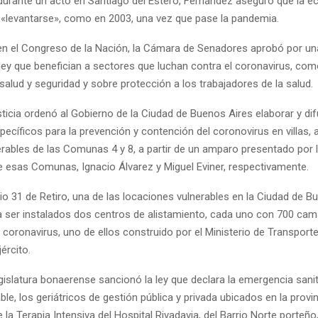
durante un acto en Santiago del Estero, Fernández aseguró que la e
a «levantarse», como en 2003, una vez que pase la pandemia.
 en el Congreso de la Nación, la Cámara de Senadores aprobó por un
ley que benefician a sectores que luchan contra el coronavirus, com
salud y seguridad y sobre protección a los trabajadores de la salud.
usticia ordenó al Gobierno de la Ciudad de Buenos Aires elaborar y dif
pecíficos para la prevención y contención del coronovirus en villas,
erables de las Comunas 4 y 8, a partir de un amparo presentado por 
e esas Comunas, Ignacio Álvarez y Miguel Eviner, respectivamente.
io 31 de Retiro, una de las locaciones vulnerables en la Ciudad de B
ser instalados dos centros de alistamiento, cada uno con 700 cam
coronavirus, uno de ellos construido por el Ministerio de Transport
jército.
egislatura bonaerense sancionó la ley que declara la emergencia sanit
ble, los geriátricos de gestión pública y privada ubicados en la provi
 la Terapia Intensiva del Hospital Rivadavia, del Barrio Norte porteño