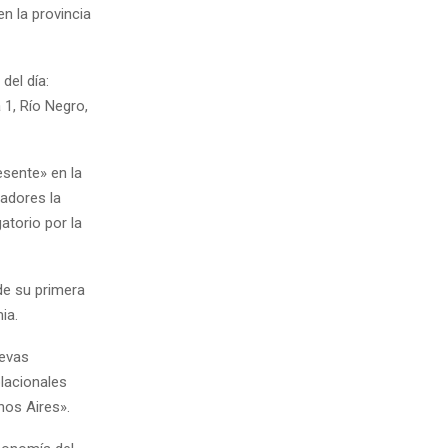
n la provincia
del día:
 1, Río Negro,
esente» en la
nadores la
atorio por la
de su primera
ia.
uevas
blacionales
os Aires».