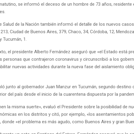
 matutino, se informó el deceso de un hombre de 73 años, residente e
es.
de Salud de la Nación también informó el detalle de los nuevos casos 
 213; Ciudad de Buenos Aires, 379; Chaco, 34; Córdoba, 12; Mendoza
 y Tucumán, 1.
xto, el presidente Alberto Fernández aseguró que «el Estado está pr
as personas que contrajeron coronavirus y circunscribió a los gober
bilitar nuevas actividades durante la nueva fase del aislamiento oblig
ló junto al gobernador Juan Manzur en Tucumán, segundo destino 
terior del país desde el inicio de la cuarentena dispuesta por la pandem
en la misma suerte», evaluó el Presidente sobre la posibilidad de n
nómicas en los distritos y citó, por ejemplo, «los asentamientos po
 donde «el problema es más agudo, como Buenos Aires y gran Buen