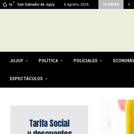
C
 en Jujuy: prevén máximas de 26…
San Salvador de Jujuy
6 agosto, 2026
ULTIMAS
16
JUJUY
POLÍTICA
POLICIALES
ECONOMÍ
ESPECTÁCULOS