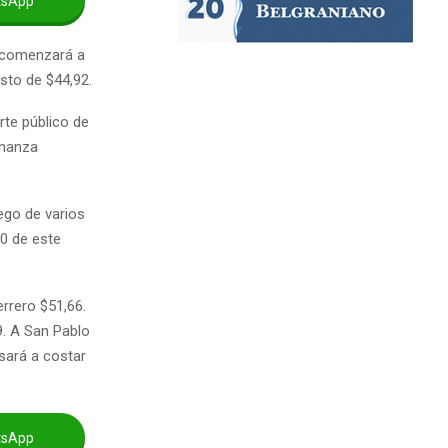
tsApp
6 comenzará a
osto de $44,92.
rte público de
enanza
ego de varios
 0 de este
errero $51,66.
9. A San Pablo
sará a costar
tsApp