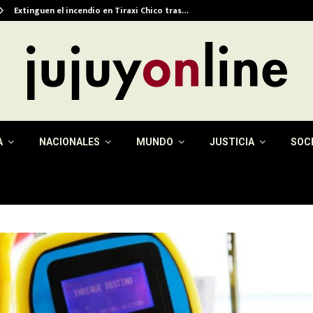
Extinguen el incendio en Tiraxi Chico tras…
A
NACIONALES
MUNDO
JUSTICIA
SOC