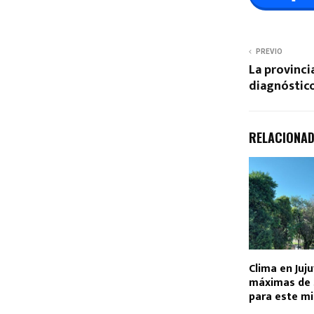
PREVIO
La provinci
diagnóstic
RELACIONA
Clima en Juj
máximas de 
para este mi