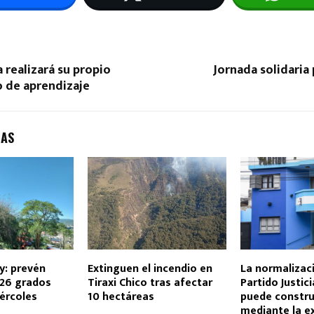
a realizará su propio
Jornada solidaria 
o de aprendizaje
DAS
uy: prevén
Extinguen el incendio en
La normalizac
26 grados
Tiraxi Chico tras afectar
Partido Justici
ércoles
10 hectáreas
puede constru
mediante la e