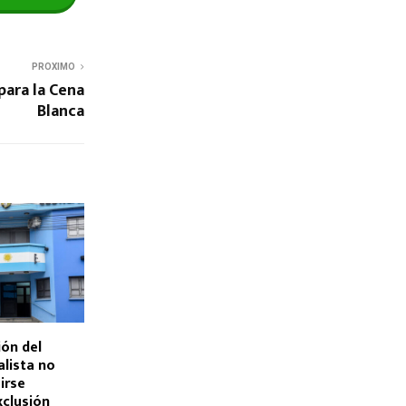
PROXIMO
para la Cena
Blanca
ión del
alista no
irse
xclusión