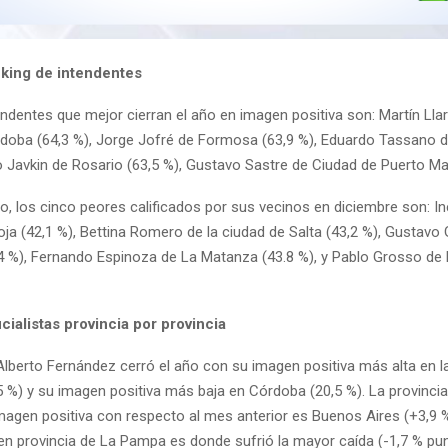
king de intendentes
ndentes que mejor cierran el año en imagen positiva son: Martín Llar
doba (64,3 %), Jorge Jofré de Formosa (63,9 %), Eduardo Tassano d
o Javkin de Rosario (63,5 %), Gustavo Sastre de Ciudad de Puerto Ma
io, los cinco peores calificados por sus vecinos en diciembre son: In
oja (42,1 %), Bettina Romero de la ciudad de Salta (43,2 %), Gustav
,4 %), Fernando Espinoza de La Matanza (43.8 %), y Pablo Grosso de 
icialistas provincia por provincia
Alberto Fernández cerró el año con su imagen positiva más alta en l
 %) y su imagen positiva más baja en Córdoba (20,5 %). La provinc
agen positiva con respecto al mes anterior es Buenos Aires (+3,9 
en provincia de La Pampa es donde sufrió la mayor caída (-1,7 % pun