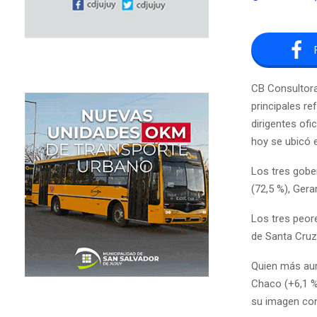
CB Consultora 
principales re
dirigentes ofi
hoy se ubicó 
Los tres gobe
(72,5 %), Gera
Los tres peore
de Santa Cruz 
Quien más aum
Chaco (+6,1 %
su imagen con