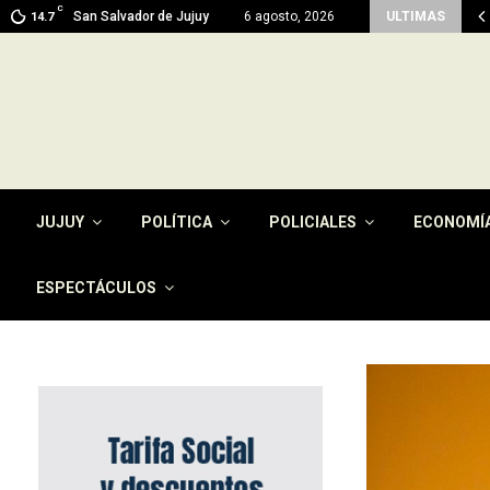
C
men del pago de la tasa por…
San Salvador de Jujuy
6 agosto, 2026
ULTIMAS
14.7
JUJUY
POLÍTICA
POLICIALES
ECONOMÍ
ESPECTÁCULOS