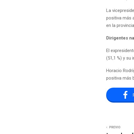
La vicepreside
positiva más a
en la provinci
Dirigentes na
El expresiden
(51,1 %) y su 
Horacio Rodrí
positiva más b
PREVIO