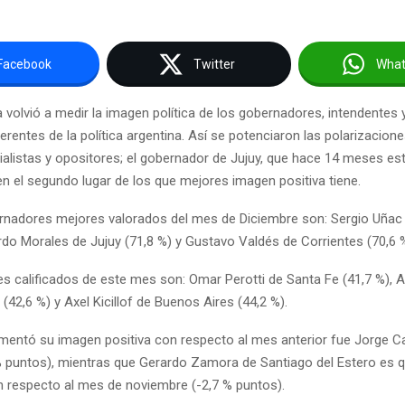
Facebook
Twitter
Wha
volvió a medir la imagen política de los gobernadores, intendentes 
ferentes de la política argentina. Así se potenciaron las polarizacione
cialistas y opositores; el gobernador de Jujuy, que hace 14 meses es
en el segundo lugar de los que mejores imagen positiva tiene.
rnadores mejores valorados del mes de Diciembre son: Sergio Uñac
rdo Morales de Jujuy (71,8 %) y Gustavo Valdés de Corrientes (70,6 %
s calificados de este mes son: Omar Perotti de Santa Fe (41,7 %), Al
(42,6 %) y Axel Kicillof de Buenos Aires (44,2 %).
entó su imagen positiva con respecto al mes anterior fue Jorge Ca
 puntos), mientras que Gerardo Zamora de Santiago del Estero es 
 respecto al mes de noviembre (-2,7 % puntos).