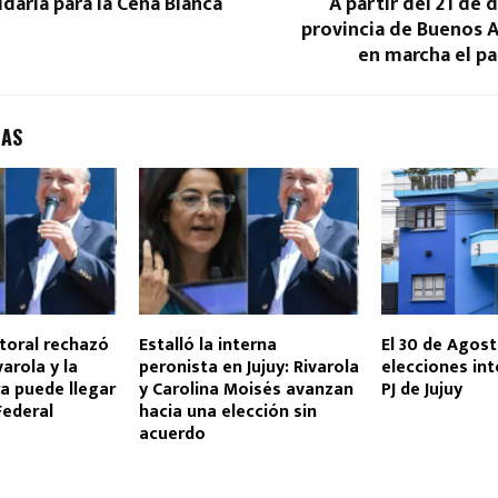
idaria para la Cena Blanca
A partir del 21 de 
provincia de Buenos 
en marcha el pa
DAS
ctoral rechazó
Estalló la interna
El 30 de Agos
varola y la
peronista en Jujuy: Rivarola
elecciones int
a puede llegar
y Carolina Moisés avanzan
PJ de Jujuy
 Federal
hacia una elección sin
acuerdo