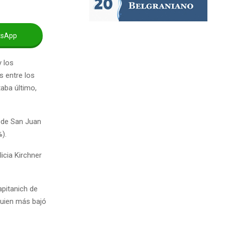
tsApp
y los
s entre los
taba último,
 de San Juan
).
icia Kirchner
pitanich de
quien más bajó