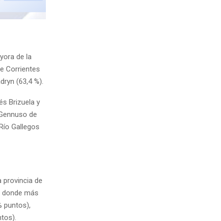
yora de la
e Corrientes
dryn (63,4 %).
és Brizuela y
o Gennuso de
Río Gallegos
a provincia de
ia donde más
% puntos),
tos).