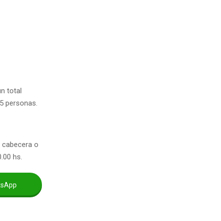
n total
55 personas.
e cabecera o
.00 hs.
tsApp