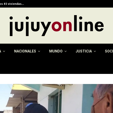
ios 45 viviendas…
Alerta meteorológica e
A
NACIONALES
MUNDO
JUSTICIA
SOC