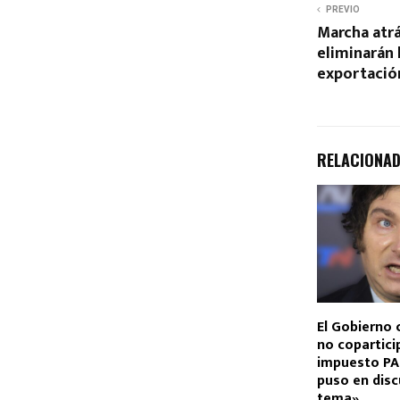
PREVIO
Marcha atrá
eliminarán l
exportació
RELACIONA
El Gobierno 
no copartici
impuesto PAI
puso en disc
tema»