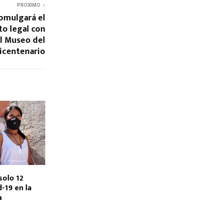
PROXIMO
omulgará el
to legal con
el Museo del
icentenario
solo 12
-19 en la
a