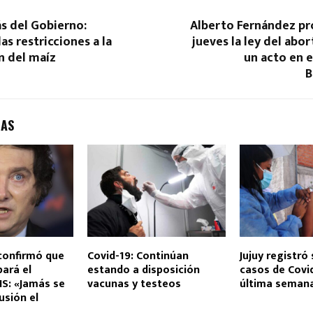
s del Gobierno:
Alberto Fernández pr
as restricciones a la
jueves la ley del abor
n del maíz
un acto en 
B
DAS
confirmó que
Covid-19: Continúan
Jujuy registró 
pará el
estando a disposición
casos de Covid
S: «Jamás se
vacunas y testeos
última seman
usión el