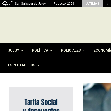
C
 reactiva con fondos propios 45 viviendas…
San Salvador de Jujuy
7 agosto, 2026
ULTIMAS
7
JUJUY
POLÍTICA
POLICIALES
ECONOMÍ
ESPECTÁCULOS