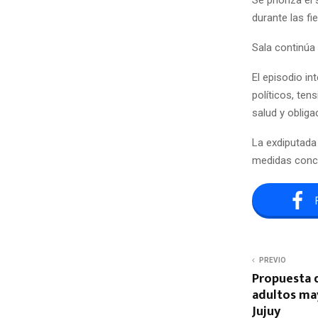
durante las f
Sala continúa 
El episodio in
políticos, te
salud y obliga
La exdiputada 
medidas concre
PREVIO
Propuesta d
adultos ma
Jujuy