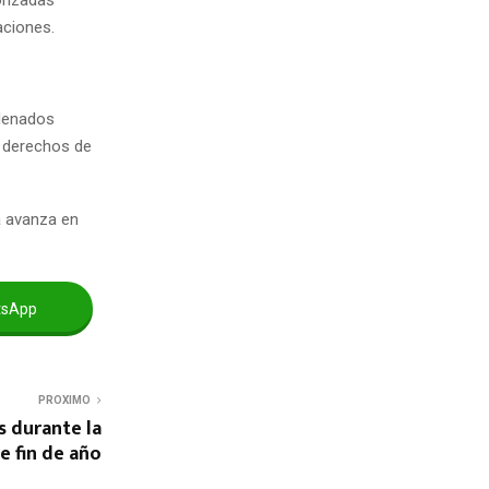
aciones.
ndenados
e derechos de
ña avanza en
tsApp
PROXIMO
s durante la
de fin de año