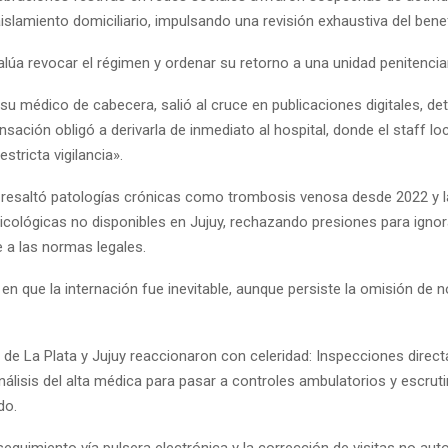
aislamiento domiciliario, impulsando una revisión exhaustiva del benef
alúa revocar el régimen y ordenar su retorno a una unidad penitenci
su médico de cabecera, salió al cruce en publicaciones digitales, de
ación obligó a derivarla de inmediato al hospital, donde el staff l
stricta vigilancia».
l resaltó patologías crónicas como trombosis venosa desde 2022 y 
sicológicas no disponibles en Jujuy, rechazando presiones para ignor
e a las normas legales.
 en que la internación fue inevitable, aunque persiste la omisión de n
 de La Plata y Jujuy reaccionaron con celeridad: Inspecciones direct
álisis del alta médica para pasar a controles ambulatorios y escruti
do.
 seguimiento vía pulsera electrónica y la corrección de visitas no aut