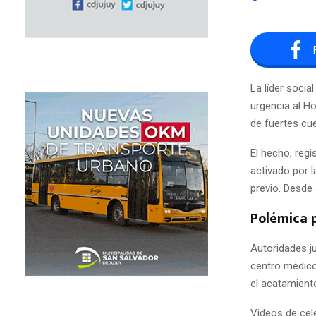
La líder socia
urgencia al H
de fuertes cue
El hecho, regi
activado por l
previo. Desde
Polémica 
Autoridades j
centro médico,
el acatamient
Videos de cel