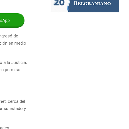
tsApp
ingresó de
ción en medio
 a la Justicia,
 sin permiso
net, cerca del
ar su estado y
dades