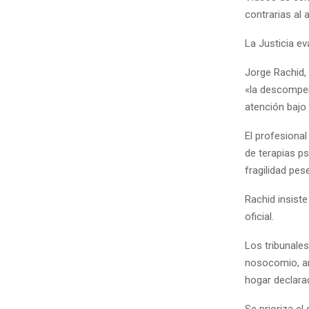
contrarias al 
La Justicia ev
Jorge Rachid, 
«la descompens
atención bajo e
El profesiona
de terapias p
fragilidad pes
Rachid insiste
oficial.
Los tribunales
nosocomio, an
hogar declara
Se prioriza el