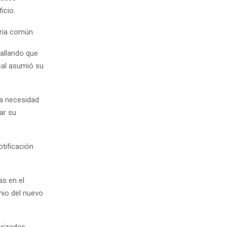
icio.
aria común.
tallando que
ocal asumió su
la necesidad
ar su
otificación
as en el
nio del nuevo
orizadas