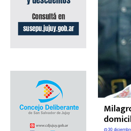
Milagro
domicil
30 diciembr