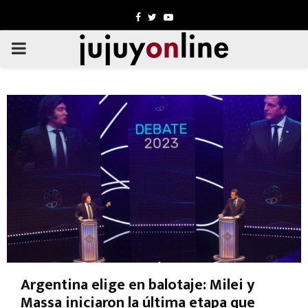
Facebook
Twitter
Youtube
PRIMARY
MENU
Argentina elige en balotaje: Milei y
Massa iniciaron la última etapa que