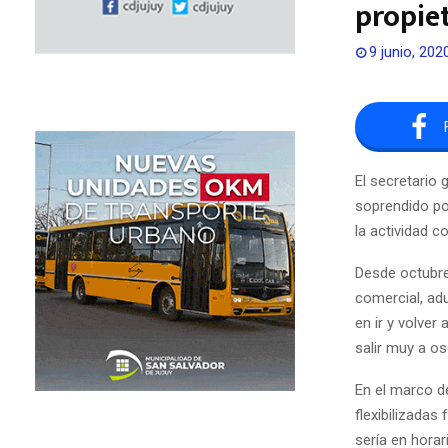
propiet
9 junio, 202
El secretario
soprendido po
la actividad c
Desde octubre 
comercial, ad
en ir y volver
salir muy a o
En el marco d
flexibilizada
sería en horar