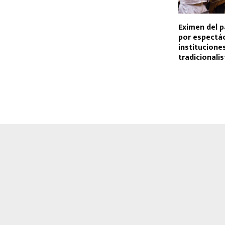
Eximen del p
por espectá
institucione
tradicionali