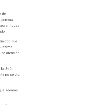
s de
n primera
 sea en todas
ido.
 diálogo que
sultarme
o de atención
 la Unión
nte no se dio,
o que además