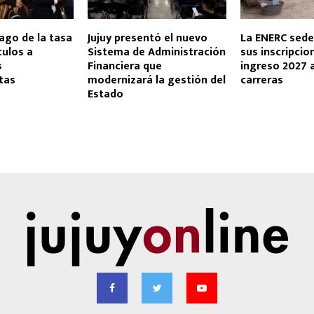
ago de la tasa
Jujuy presentó el nuevo
La ENERC sed
culos a
Sistema de Administración
sus inscripcio
s
Financiera que
ingreso 2027 
stas
modernizará la gestión del
carreras
Estado