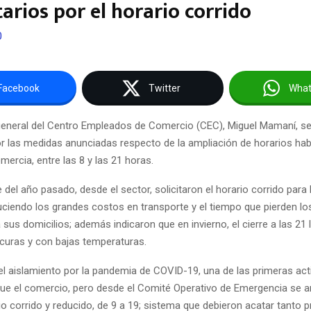
arios por el horario corrido
0
Facebook
Twitter
Wha
 general del Centro Empleados de Comercio (CEC), Miguel Mamaní, s
r las medidas anunciadas respecto de la ampliación de horarios habi
omercia, entre las 8 y las 21 horas.
del año pasado, desde el sector, solicitaron el horario corrido para 
uciendo los grandes costos en transporte y el tiempo que pierden lo
 a sus domicilios; además indicaron que en invierno, el cierre a las 21 
scuras y con bajas temperaturas.
el aislamiento por la pandemia de COVID-19, una de las primeras act
s fue el comercio, pero desde el Comité Operativo de Emergencia se 
io corrido y reducido, de 9 a 19; sistema que debieron acatar tanto p