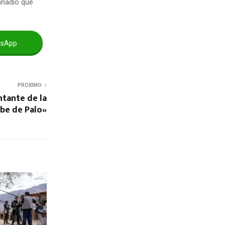
añadió que
.
tsApp
PROXIMO
ntante de la
be de Palo»