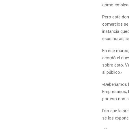
como emplea
Pero este dom
comercios se 
instancia que
esas horas, s
En ese marco, 
acordó el nu
sobre esto. V
al público»
«Deberíamos h
Empresarios, l
por eso nos s
Dijo que la p
se los expone