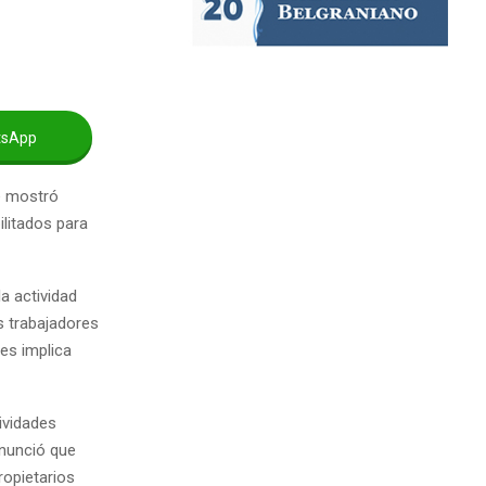
tsApp
e mostró
litados para
la actividad
s trabajadores
les implica
ividades
anunció que
ropietarios