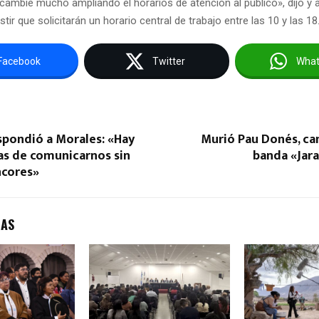
cambie mucho ampliando el horarios de atención al público», dijo y 
stir que solicitarán un horario central de trabajo entre las 10 y las 18
Facebook
Twitter
Wha
spondió a Morales: «Hay
Murió Pau Donés, ca
as de comunicarnos sin
banda «Jara
ncores»
DAS