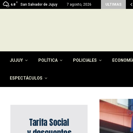
C
men del pago de la tasa por…
San Salvador de Jujuy
7 agosto, 2026
ULTIMAS
6.8
JUJUY
POLÍTICA
POLICIALES
ECONOMÍ
ESPECTÁCULOS