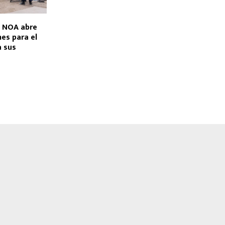
e NOA abre
nes para el
a sus