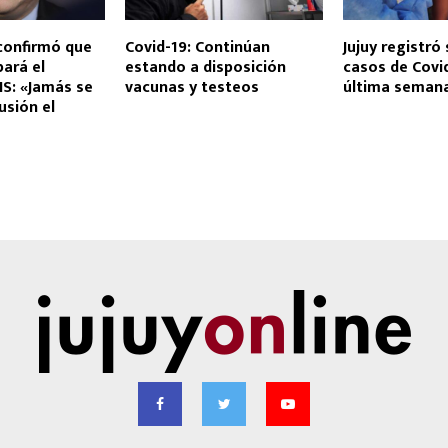
confirmó que
Covid-19: Continúan
Jujuy registró 
pará el
estando a disposición
casos de Covid
S: «Jamás se
vacunas y testeos
última seman
usión el