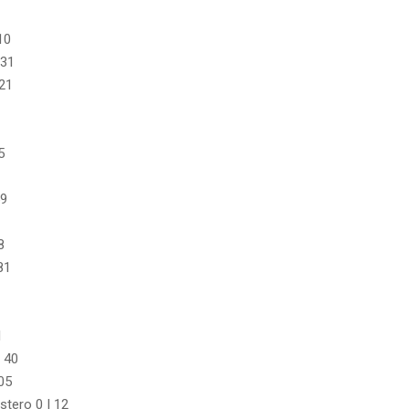
10
 31
 21
5
59
8
81
1
| 40
05
stero 0 | 12