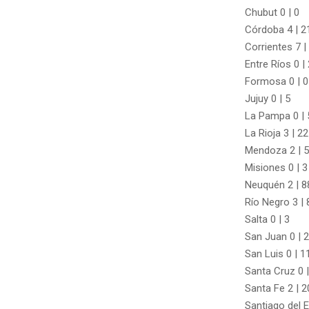
Chubut 0 | 0
Córdoba 4 | 2
Corrientes 7 |
Entre Ríos 0 |
Formosa 0 | 0
Jujuy 0 | 5
La Pampa 0 | 
La Rioja 3 | 22
Mendoza 2 | 
Misiones 0 | 3
Neuquén 2 | 8
Río Negro 3 | 
Salta 0 | 3
San Juan 0 | 2
San Luis 0 | 1
Santa Cruz 0 
Santa Fe 2 | 2
Santiago del E