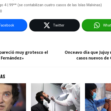
go 4 | 99** (se contabilizan cuatro casos de las Islas Malvinas)
30
Facebook
Twitter
Wha
pareció muy grotesco el
Onceavo día que Jujuy 
 Fernández»
casos nuevos de 
DAS