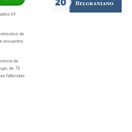
mados 69
.
estrechos de
se encuentra
ovincia de
jer, de 75
as fallecidas