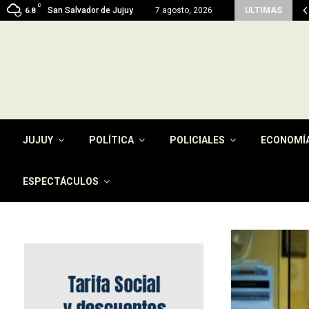
C
men del pago de la tasa por…
San Salvador de Jujuy
7 agosto, 2026
ULTIMAS
6.8
JUJUY
POLÍTICA
POLICIALES
ECONOMÍ
ESPECTÁCULOS