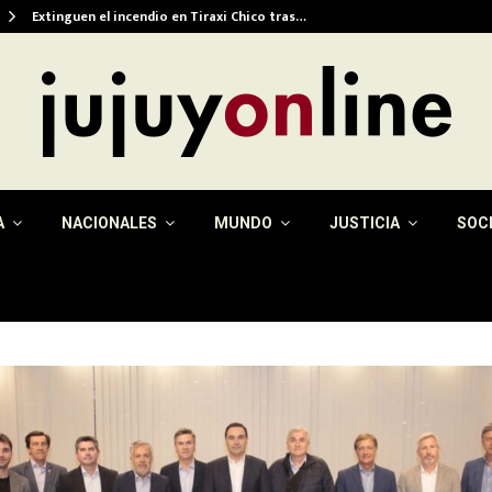
Extinguen el incendio en Tiraxi Chico tras…
A
NACIONALES
MUNDO
JUSTICIA
SOC