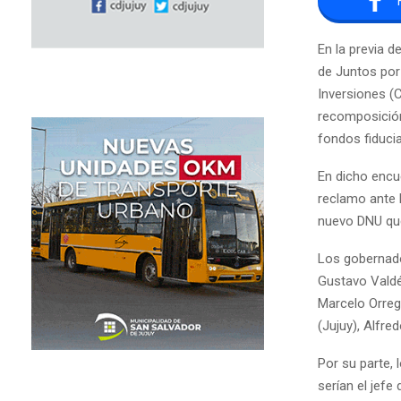
En la previa 
de Juntos por
Inversiones (
recomposición
fondos fiducia
En dicho encu
reclamo ante l
nuevo DNU que 
Los gobernador
Gustavo Valdé
Marcelo Orreg
(Jujuy), Alfre
Por su parte, 
serían el jefe