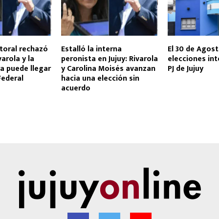
ctoral rechazó
Estalló la interna
El 30 de Agos
varola y la
peronista en Jujuy: Rivarola
elecciones int
a puede llegar
y Carolina Moisés avanzan
PJ de Jujuy
 Federal
hacia una elección sin
acuerdo