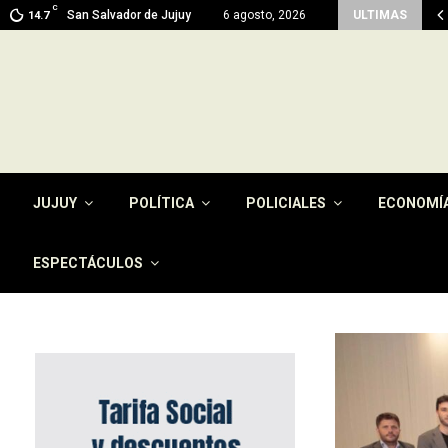
C
ma en Jujuy: prevén máximas de 26…
San Salvador de Jujuy
6 agosto, 2026
ULTIMAS
14.7
JUJUY
POLÍTICA
POLICIALES
ECONOMÍ
ESPECTÁCULOS