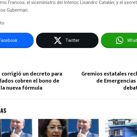
ermo Francos; el viceministro del Interior, Lisandro Catalán; y el secre
los Guberman.
to
Facebook
Twitter
Wha
 corrigió un decreto para
Gremios estatales rec
ilados cobren el bono de
de Emergencias 
 la nueva fórmula
deba
DAS