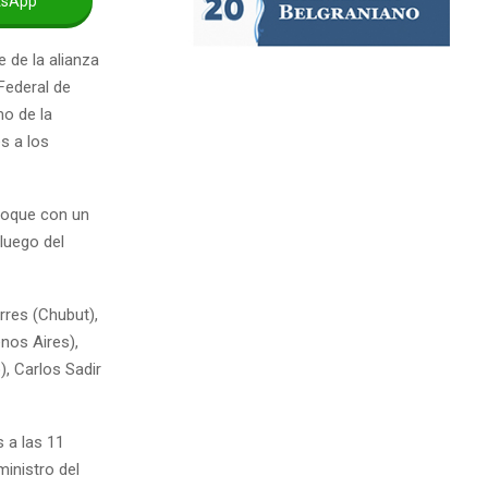
tsApp
 de la alianza
Federal de
mo de la
s a los
loque con un
luego del
rres (Chubut),
nos Aires),
, Carlos Sadir
s a las 11
ministro del