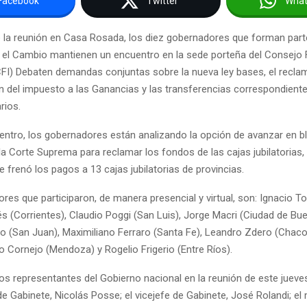
Facebook
Twitter
Wha
de la reunión en Casa Rosada, los diez gobernadores que forman parte
 el Cambio mantienen un encuentro en la sede porteña del Consejo 
CFI) Debaten demandas conjuntas sobre la nueva ley bases, el recla
 del impuesto a las Ganancias y las transferencias correspondiente
rios.
entro, los gobernadores están analizando la opción de avanzar en b
a Corte Suprema para reclamar los fondos de las cajas jubilatorias, 
frenó los pagos a 13 cajas jubilatorias de provincias.
es que participaron, de manera presencial y virtual, son: Ignacio To
s (Corrientes), Claudio Poggi (San Luis), Jorge Macri (Ciudad de Bue
o (San Juan), Maximiliano Ferraro (Santa Fe), Leandro Zdero (Chaco)
do Cornejo (Mendoza) y Rogelio Frigerio (Entre Ríos).
los representantes del Gobierno nacional en la reunión de este jueve
 de Gabinete, Nicolás Posse; el vicejefe de Gabinete, José Rolandi; el 