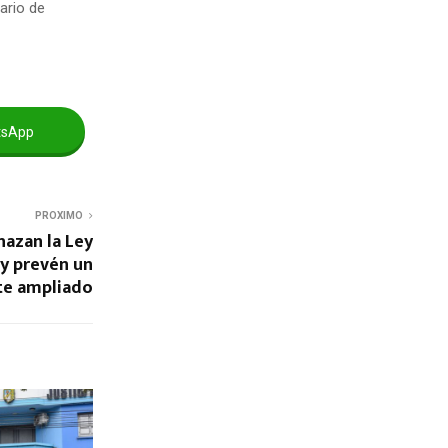
tario de
tsApp
PROXIMO
hazan la Ley
y prevén un
te ampliado