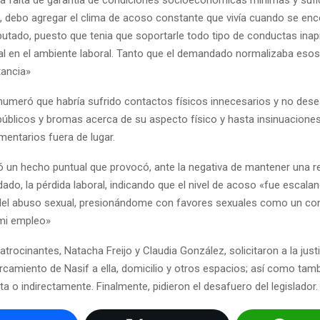
a, debo agregar el clima de acoso constante que vivía cuando se en
iputado, puesto que tenia que soportarle todo tipo de conductas ina
al en el ambiente laboral. Tanto que el demandado normalizaba eso
tancia»
enumeró que habría sufrido contactos físicos innecesarios y no des
úblicos y bromas acerca de su aspecto físico y hasta insinuacione
mentarios fuera de lugar.
ó un hecho puntual que provocó, ante la negativa de mantener una r
ado, la pérdida laboral, indicando que el nivel de acoso «fue escala
el del abuso sexual, presionándome con favores sexuales como un co
mi empleo»
atrocinantes, Natacha Freijo y Claudia González, solicitaron a la just
rcamiento de Nasif a ella, domicilio y otros espacios; así como tamb
ta o indirectamente. Finalmente, pidieron el desafuero del legislador.