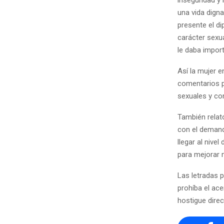
una vida dign
presente el d
carácter sexu
le daba impor
Así la mujer 
comentarios p
sexuales y co
También relat
con el demand
llegar al niv
para mejorar 
Las letradas p
prohíba el ace
hostigue direc