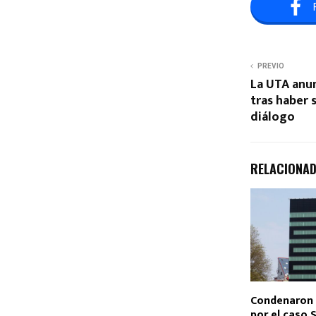
PREVIO
La UTA anu
tras haber 
diálogo
RELACIONA
Condenaron 
por el caso 