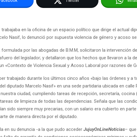
Facebook
Twitter
Wha
trabajaba en la oficina de un espacio político que dirige el actual di
celo Nasif, lo denunció por supuesta violencia de género y acoso se
 formulada por las abogadas de B.M.M, solicitaron la intervención de 
afuero del legislador; y detallaron que los hechos que llevaron a la d
n «Contexto de Violencia Sexual y Acoso Laboral por razones de 
er trabajado durante los últimos cinco años «bajo las órdenes y a t
 del diputado Marcelo Nasif» en una sede partidaria ubicada en calle 
 nuestra ciudad, cumpliendo tareas de recepción, secretaría, cocina
y tareas de limpieza de todas las dependencias. Señala que las condi
ían sido siempre muy precarias, con un salario era cubierto en parte
parte de manera directa por el diputado.
la en su denuncia -a la que pudo acceder
JujuyOnLineNoticias
–
que 
 la falta de garantía de condiciones socioeconómicas mínimas y sufi