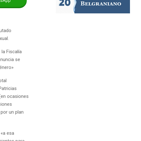
tsApp
putado
xual.
la Fiscalía
enuncia se
Género»
otal
Patricias
 (en ocasiones
ciones
 por un plan
«a esa
cientes para