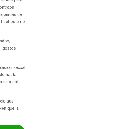
contraba
propiadas de
s hechos o no
eados;
s, gestos
elación sexual
ndo hasta
ndicionante
icia que
ién que la