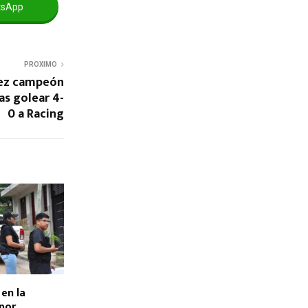
tsApp
PROXIMO
 vez campeón
as golear 4-
0 a Racing
en la
 por