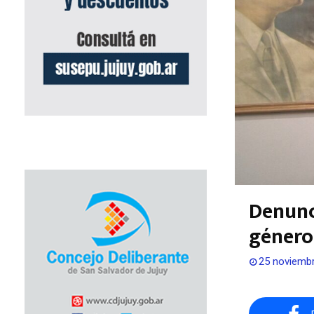
Denunc
género
25 noviembr