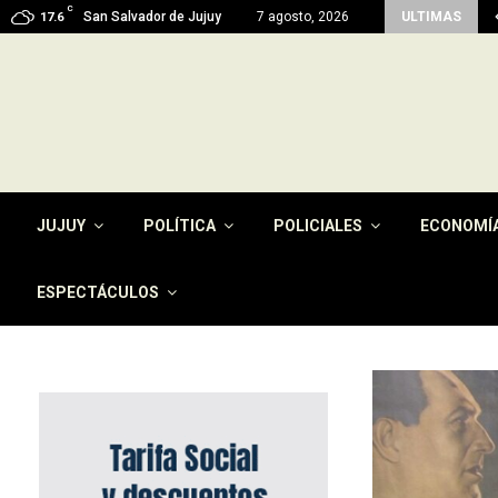
C
juy reactiva con fondos propios 45 viviendas…
San Salvador de Jujuy
7 agosto, 2026
ULTIMAS
17.6
JUJUY
POLÍTICA
POLICIALES
ECONOMÍ
ESPECTÁCULOS