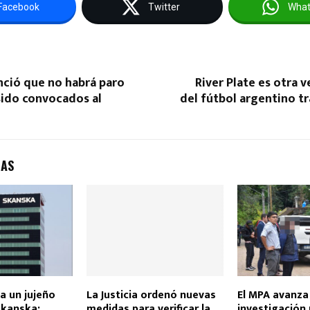
Facebook
Twitter
Wha
nció que no habrá paro
River Plate es otra
sido convocados al
del fútbol argentino tr
DAS
a un jujeño
La Justicia ordenó nuevas
El MPA avanza 
Skanska:
medidas para verificar la
investigación