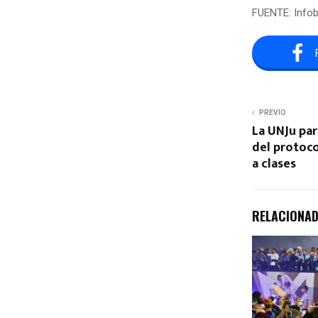
FUENTE: Info
PREVIO
La UNJu par
del protoco
a clases
RELACIONA