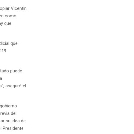
opiar Vicentin.
núen como
ay que
icial que
019.
Estado puede
na
”, aseguró el
 gobierno
revia del
sar su idea de
l Presidente