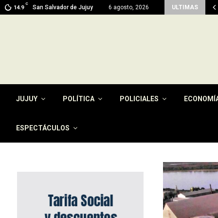
C
ma en Jujuy: prevén máximas de 26…
San Salvador de Jujuy
6 agosto, 2026
ULTIMAS
14.9
JUJUY
POLÍTICA
POLICIALES
ECONOMÍ
ESPECTÁCULOS