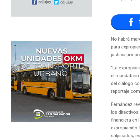
No habrá march
para expropiar
justicia por p
“La expropiac
el mandatario
del diálogo co
reportaje com
Fernández reve
los directivos
financiera en 
expropiación.
salpicados; es