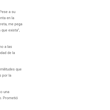
 Pese a su
nta en la
 reta, me pega
 que exista”,
no a las
udad de la
imilitudes que
s por la
no una
jo. Prometió