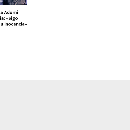
 a Adorni
ia: «Sigo
su inocencia»