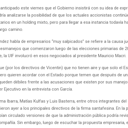
anticipado este viernes que el Gobierno insistirá con su idea de expr
ría analizarse la posibilidad de que los actuales accionistas conti
arios en un holding mixto, pero para llegar a esa instancia todavía h
argo camino.
dez habla de empresarios “muy salpicados” se refiere a la causa jud
 desmanejos que comenzaron luego de las elecciones primarias de 2
, la UIF involucró en esos negociados al presidente Mauricio Macri.
ue (por los directivos de Vicentin) que no tienen aire y que solo el 
Pero quieren acordar con el Estado porque temen que después de u
queden débiles frente a las acusaciones que existen por sus manejos
der Ejecutivo en la entrevista con García.
ma Ibarra, Matías Kulfas y Luis Basterra, entre otros integrantes del
bieron ayer a los principales directivos de la firma santafesina. En la p
ían circulado versiones de que la administración pública podría revi
compañía. Sin embargo, luego de escuchar la propuesta empresaria, e