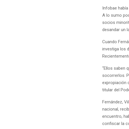
Infobae había 
A lo sumo pod
socios minorit
desandar un l
Cuando Fernán
investiga los
Recientemente
“Ellos saben q
socorrerlos. 
expropiación 
titular del Po
Fernández, Vil
nacional, reci
encuentro, hab
confiscar la 