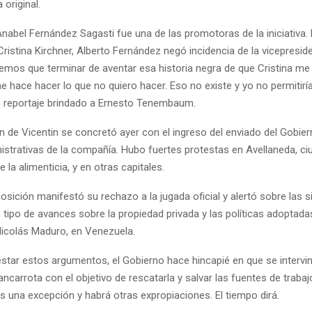
 original.
nabel Fernández Sagasti fue una de las promotoras de la iniciativa.
ristina Kirchner, Alberto Fernández negó incidencia de la vicepreside
nemos que terminar de aventar esa historia negra de que Cristina me
e hace hacer lo que no quiero hacer. Eso no existe y yo no permitiría
 reportaje brindado a Ernesto Tenembaum.
n de Vicentin se concretó ayer con el ingreso del enviado del Gobier
istrativas de la compañía. Hubo fuertes protestas en Avellaneda, ci
e la alimenticia, y en otras capitales.
sición manifestó su rechazo a la jugada oficial y alertó sobre las s
 tipo de avances sobre la propiedad privada y las políticas adoptada
Nicolás Maduro, en Venezuela.
estar estos argumentos, el Gobierno hace hincapié en que se intervi
carrota con el objetivo de rescatarla y salvar las fuentes de traba
s una excepción y habrá otras expropiaciones. El tiempo dirá.