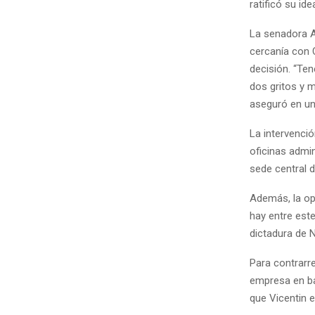
ratificó su idea
La senadora A
cercanía con C
decisión. “Te
dos gritos y m
aseguró en un
La intervenció
oficinas admin
sede central d
Además, la opo
hay entre este
dictadura de 
Para contrarr
empresa en ban
que Vicentin e