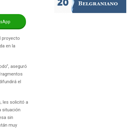
tsApp
l proyecto
da en la
modo”, aseguró
ó fragmentos
ifundirá el
 les solicitó a
a situación
esa sin
stán muy