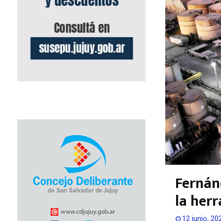
Fernánd
la her
12 junio, 20