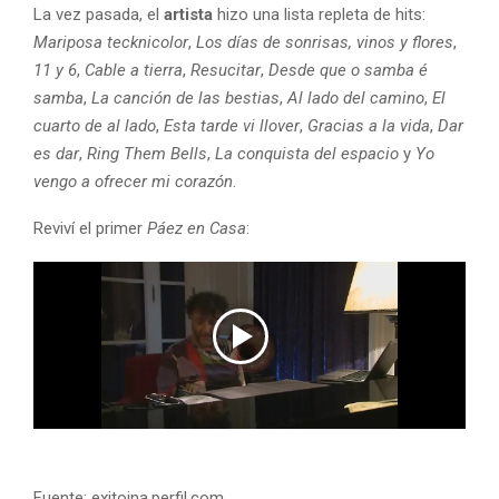
La vez pasada, el
artista
hizo una lista repleta de hits:
Mariposa tecknicolor
,
Los días de sonrisas, vinos y flores
,
11 y 6
,
Cable a tierra
,
Resucitar
,
Desde que o samba é
samba
,
La canción de las bestias
,
Al lado del camino
,
El
cuarto de al lado
,
Esta tarde vi llover
,
Gracias a la vida
,
Dar
es dar
,
Ring Them Bells
,
La conquista del espacio
y
Yo
vengo a ofrecer mi corazón
.
Reviví el primer
Páez en Casa
:
Fuente: exitoina.perfil.com