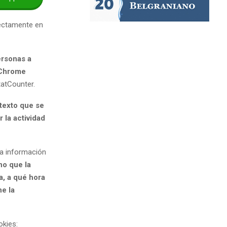
rectamente en
ersonas a
Chrome
tatCounter.
texto que se
 la actividad
ta información
no que la
a, a qué hora
ne la
okies: