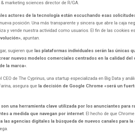
a & marketing sciences director de R/GA.
ales actores de la tecnología están escuchando esas solicitude
ueva posición. Una más transparente y sincera que abre la caja n
iliza y vende nuestra actividad como usuarios. El fin de las cookies e
volución»
, apuntan.
gar, sugieren que
las plataformas individuales serán las únicas q
crear nuevos modelos comerciales centrados en la calidad del 
 de la marca
«.
el CEO de The Cyprinus, una startup especializada en Big Data y análi
 Farina, asegura que
la decisión de Google Chrome «será un fuert
son una herramienta clave utilizada por los anunciantes para ra
entes a medida que navegan por internet
. El hecho de que Chrome 
a las agencias digitales la búsqueda de nuevos canales para la
rega.