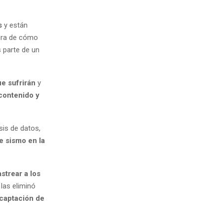
s
y están
egra de cómo
s parte de un
ue sufrirán
y
contenido y
sis de datos,
e sismo en la
strear a los
las eliminó
 captación de