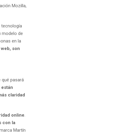
ación Mozilla,
 tecnología
u modelo de
sonas en la
 web, son
e qué pasará
 están
más claridad
idad online
.
s con la
emarca Martín