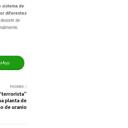
o sistema de
or diferentes
desistir de
finalmente,
tsApp
PROXIMO
“terrorista”
na planta de
o de uranio