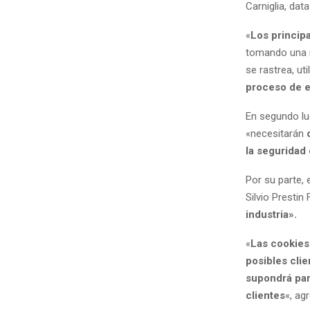
Carniglia, dat
«
Los princip
tomando una n
se rastrea, ut
proceso de e
En segundo lu
«necesitarán
la seguridad
Por su parte, 
Silvio Prestin
industria».
«
Las cookies 
posibles cli
supondrá par
clientes
«, ag