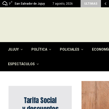
C
n del pago de la tasa por…
San Salvador de Jujuy
7 agosto, 2026
ULTIMAS
7
JUJUY
POLÍTICA
POLICIALES
ECONOMÍ
ESPECTÁCULOS