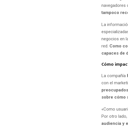
navegadores
tampoco reco
La informació
especializada
negocios en la
red.
Como con
capaces de d
Cómo impacta
La compañía
con el market
preocupados 
sobre cómo s
«Como usuario
Por otro lado,
audiencia y 