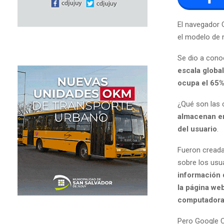
El navegador 
el modelo de 
Se dio a con
escala global
ocupa el 65%
¿Qué son las 
almacenan en 
del usuario
.
Fueron creada
sobre los usu
información 
la página web
computadora
Pero Google C