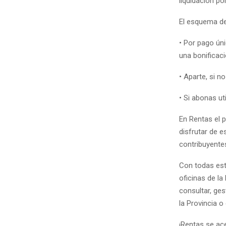
liquidación po
El esquema de
• Por pago úni
una bonificaci
• Aparte, si n
• Si abonas u
En Rentas el 
disfrutar de e
contribuyente
Con todas est
oficinas de la
consultar, ges
la Provincia 
¡Rentas se ac