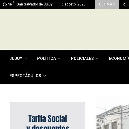
C
 en Jujuy: prevén máximas de 26…
San Salvador de Jujuy
6 agosto, 2026
ULTIMAS
16
JUJUY
POLÍTICA
POLICIALES
ECONOMÍ
ESPECTÁCULOS