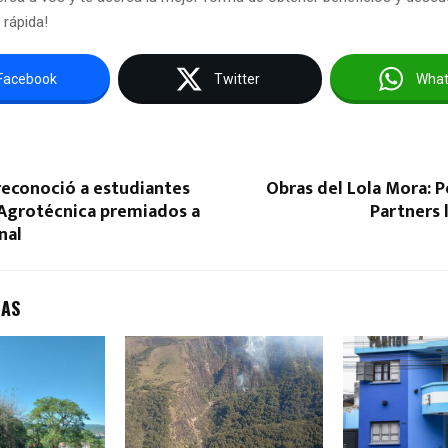
 rápida!
Facebook
Twitter
Wha
reconoció a estudiantes
Obras del Lola Mora: Pe
 Agrotécnica premiados a
Partners l
nal
DAS