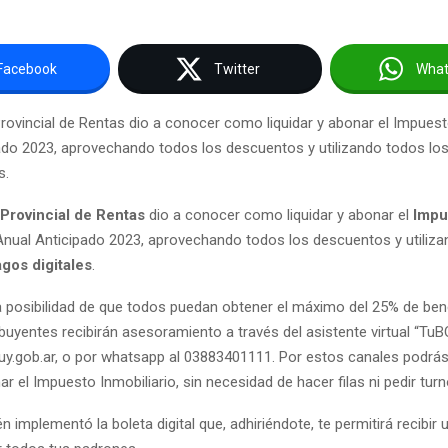
Facebook
Twitter
Wha
rovincial de Rentas dio a conocer como liquidar y abonar el Impuest
ado 2023, aprovechando todos los descuentos y utilizando todos lo
s.
 Provincial de Rentas
dio a conocer como liquidar y abonar el
Impu
nual Anticipado 2023, aprovechando todos los descuentos y utiliza
gos digitales
.
la posibilidad de que todos puedan obtener el máximo del 25% de bene
buyentes recibirán asesoramiento a través del asistente virtual “TuB
uy.gob.ar, o por whatsapp al 03883401111. Por estos canales podrás
nar el Impuesto Inmobiliario, sin necesidad de hacer filas ni pedir turn
 implementó la boleta digital que, adhiriéndote, te permitirá recibir 