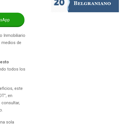
tsApp
o Inmobiliario
s medios de
esto
ndo todos los
ficios, este
OT”, en
 consultar,
o.
una sola