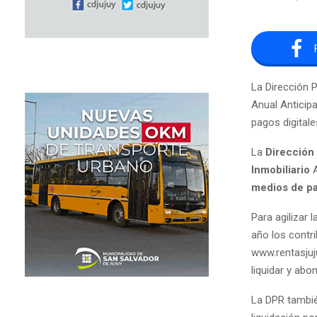
La Dirección P
Anual Anticip
pagos digitale
La
Dirección
Inmobiliario
A
medios de pa
Para agilizar 
año los contri
www.rentasjuj
liquidar y abo
La DPR también