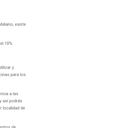
iliario, existe
el 10%.
ilizar y
cinas para los
ncia a las
y así podrás
r localidad de
uentos de