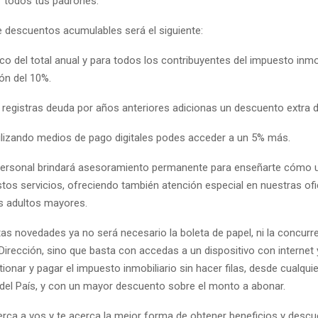
r todos tus padrones.
 descuentos acumulables será el siguiente:
co del total anual y para todos los contribuyentes del impuesto inmob
ón del 10%.
o registras deuda por años anteriores adicionas un descuento extra d
tilizando medios de pago digitales podes acceder a un 5% más.
personal brindará asesoramiento permanente para enseñarte cómo ut
stos servicios, ofreciendo también atención especial en nuestras ofi
s adultos mayores.
as novedades ya no será necesario la boleta de papel, ni la concurre
 Dirección, sino que basta con accedas a un dispositivo con internet 
tionar y pagar el impuesto inmobiliario sin hacer filas, desde cualquie
o del País, y con un mayor descuento sobre el monto a abonar.
erca a vos y te acerca la mejor forma de obtener beneficios y desc