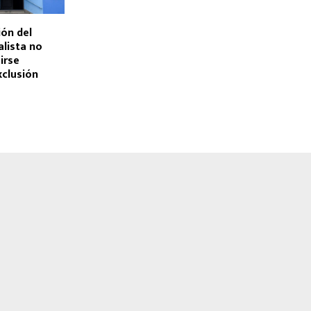
ión del
alista no
irse
xclusión