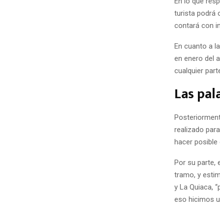
En lo que resp
turista podrá 
contará con i
En cuanto a la
en enero del 
cualquier part
Las pal
Posteriormente
realizado par
hacer posible 
Por su parte,
tramo, y esti
y La Quiaca, “
eso hicimos un