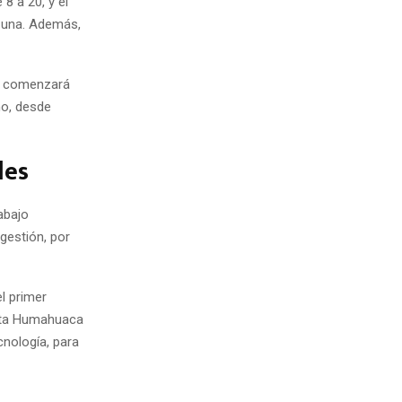
8 a 20, y el
a una. Además,
ta comenzará
mo, desde
les
abajo
gestión, por
l primer
asta Humahuaca
cnología, para