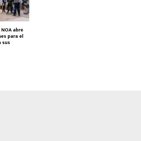
e NOA abre
nes para el
a sus