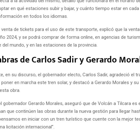
ecta a la actividad del mismo, detalló que funcionará en el horario de 
optar en qué estaciones subir y bajar, y cuánto tiempo estar en cad
nformación en todos los idiomas.
 venta de tickets para el uso de este transporte, explicó que la ven
año 2024, y se podrá comprar de forma online, en agencias de turis
e del mundo, y en las estaciones de la provincia.
abras de Carlos Sadir y Gerardo Mora
, en su discurso, el gobernador electo, Carlos Sadir, agradeció el tr
a poner en marcha este tren solar, y destacó a Gerardo Morales y su 
esta obra.
 el gobernador Gerardo Morales, aseguró que de Volcán a Tilcara es e
man que continúen las obras durante la nueva gestión para llegar h
pensamos en iniciar con un tren turístico que cuente con la mejor te
a licitación internacional”.