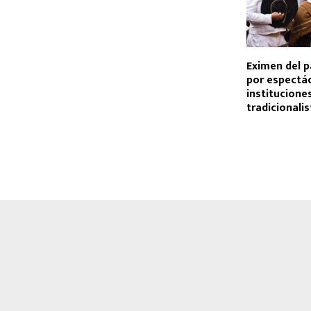
Eximen del p
por espectá
institucione
tradicionali