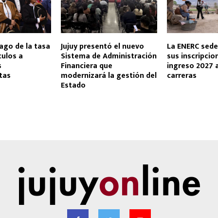
ago de la tasa
Jujuy presentó el nuevo
La ENERC sed
culos a
Sistema de Administración
sus inscripcio
s
Financiera que
ingreso 2027 
stas
modernizará la gestión del
carreras
Estado