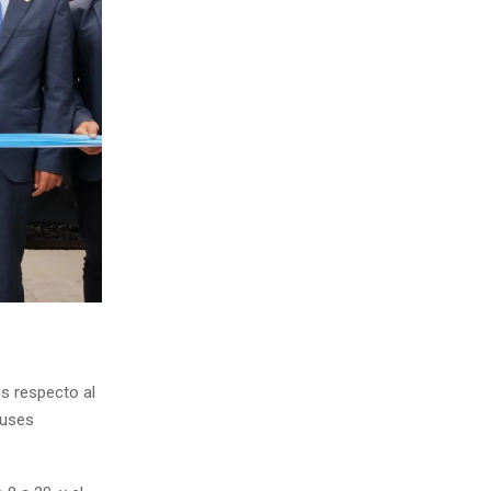
es respecto al
buses