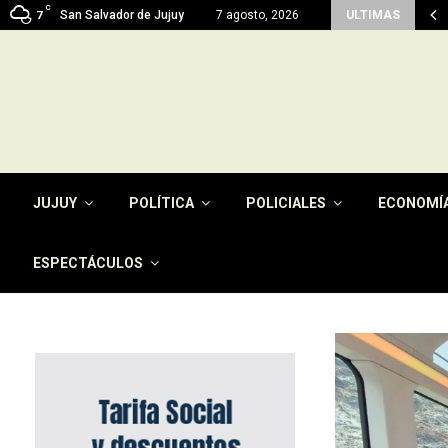
C
n del pago de la tasa por…
San Salvador de Jujuy
7 agosto, 2026
ULTIMAS
7
JUJUY
POLÍTICA
POLICIALES
ECONOMÍ
ESPECTÁCULOS