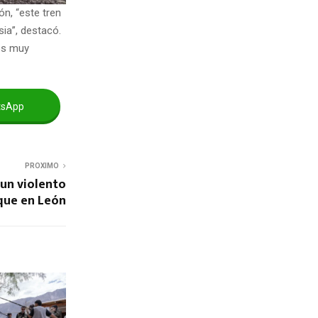
n, “este tren
sia”, destacó.
mos muy
tsApp
PROXIMO
un violento
que en León