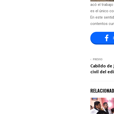
acó el trabaj
es el único co
En este senti
contentos cum
PREVIO
Cabildo de 
civil del ed
RELACIONA