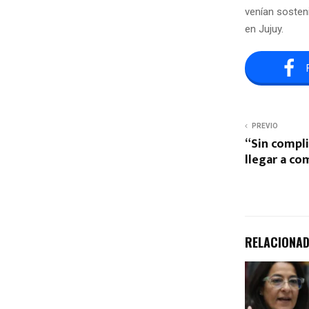
venían sosteni
en Jujuy.
PREVIO
“Sin compli
llegar a co
RELACIONA