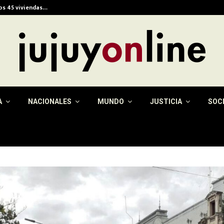
ios 45 viviendas…
Alerta meteorológica e
A
NACIONALES
MUNDO
JUSTICIA
SOC