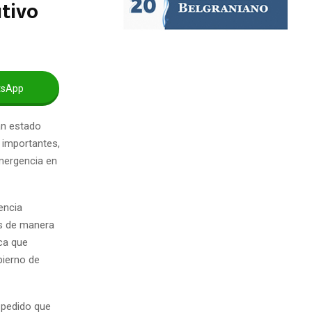
tivo
tsApp
rán estado
 importantes,
mergencia en
encia
os de manera
ica que
bierno de
 pedido que