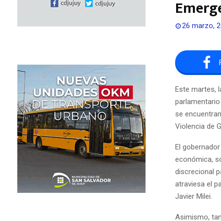
Emerge
26 marzo, 
Este martes, l
parlamentario
se encuentran
Violencia de G
El gobernador
económica, so
discrecional p
atraviesa el p
Javier Milei.
Asimismo, tam