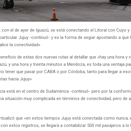
 con el de ayer de Iguazú, se está conectando el Litoral con Cuyo y 
particular Jujuy -continuó- y es la forma de seguir apostando a que l
lice la conectividad»
beneficio de estas dos nuevas rutas al detallar que «hay una hora y 
uazú, y una hora y treinta minutos a Mendoza, es toda una ventaja p
l no tener que pasar por CABA o por Córdoba, tanto para llegar a eso
istas hacia Jujuy»
ncia está en el centro de Sudamérica -continuó- pero por la conform
na situación muy complicada en términos de conectividad, pero de 
untualizó que «en estos tiempos Jujuy está conectada como nunca, 
 con estos registros, se llegará a contabilizar 500 mil pasajeros a lo