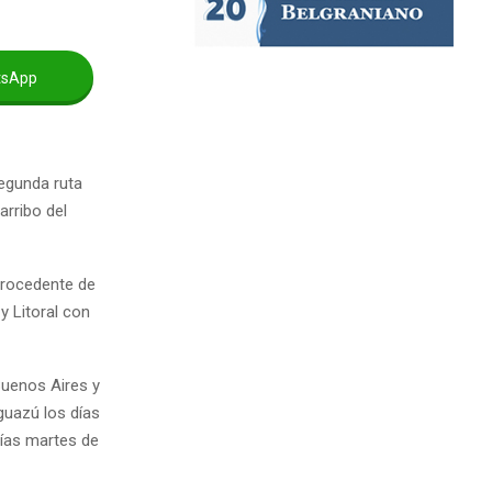
tsApp
egunda ruta
arribo del
 procedente de
y Litoral con
Buenos Aires y
guazú los días
días martes de