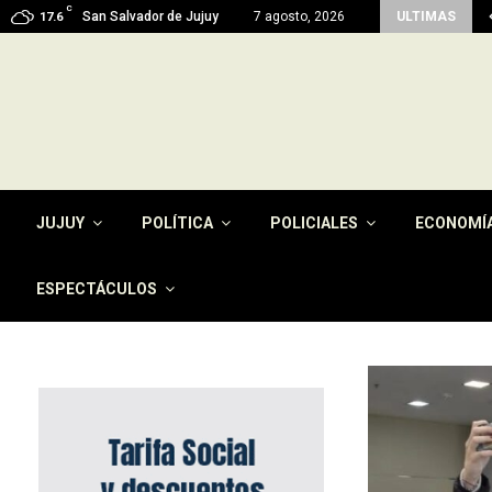
C
juy reactiva con fondos propios 45 viviendas…
San Salvador de Jujuy
7 agosto, 2026
ULTIMAS
17.6
JUJUY
POLÍTICA
POLICIALES
ECONOMÍ
ESPECTÁCULOS