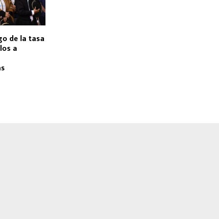
go de la tasa
los a
as