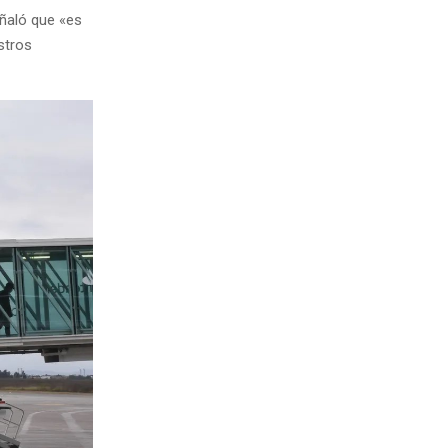
eñaló que «es
stros