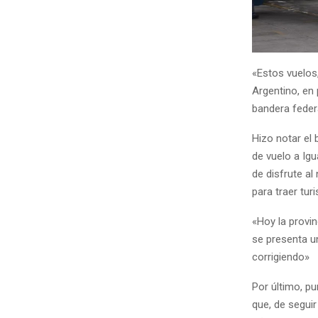
«Estos vuelos,
Argentino, en 
bandera federa
Hizo notar el 
de vuelo a Ig
de disfrute a
para traer tur
«Hoy la provi
se presenta u
corrigiendo»
Por último, p
que, de seguir