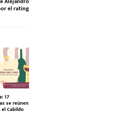
de Alejandro
or el rating
a: 17
as se reúnen
 el Cabildo