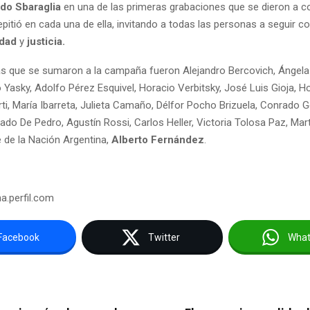
do Sbaraglia
en una de las primeras grabaciones que se dieron a co
pitió en cada una de ella, invitando a todas las personas a seguir 
dad
y
justicia.
s que se sumaron a la campaña fueron Alejandro Bercovich, Ángela 
Yasky, Adolfo Pérez Esquivel, Horacio Verbitsky, José Luis Gioja, H
rti, María Ibarreta, Julieta Camaño, Délfor Pocho Brizuela, Conrado G
do De Pedro, Agustín Rossi, Carlos Heller, Victoria Tolosa Paz, Mart
e de la Nación Argentina,
Alberto Fernández
.
na.perfil.com
Facebook
Twitter
Wha