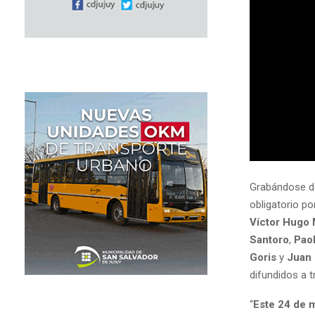
Grabándose de
obligatorio p
Víctor Hugo 
Santoro
,
Paol
Goris
y
Juan
difundidos a t
“
Este 24 de m