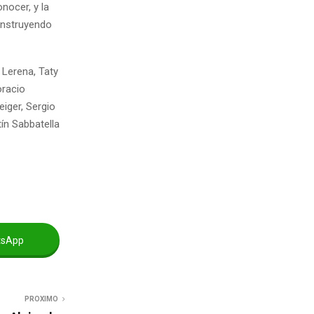
nocer, y la
construyendo
Lerena, Taty
oracio
eiger, Sergio
ín Sabbatella
tsApp
PROXIMO