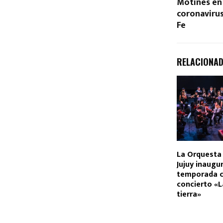
Motines en 
coronaviru
Fe
RELACIONA
La Orquesta 
Jujuy inaugu
temporada c
concierto «L
tierra»