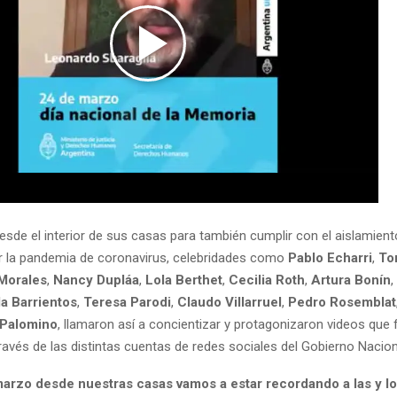
sde el interior de sus casas para también cumplir con el aislamient
or la pandemia de coronavirus, celebridades como
Pablo Echarri
,
To
Morales
,
Nancy Dupláa
,
Lola Berthet
,
Cecilia Roth
,
Artura Bonín
,
a Barrientos
,
Teresa Parodi
,
Claudo Villarruel
,
Pedro Rosemblat
 Palomino
, llamaron así a concientizar y protagonizaron videos que
ravés de las distintas cuentas de redes sociales del Gobierno Nacion
arzo desde nuestras casas vamos a estar recordando a las y los