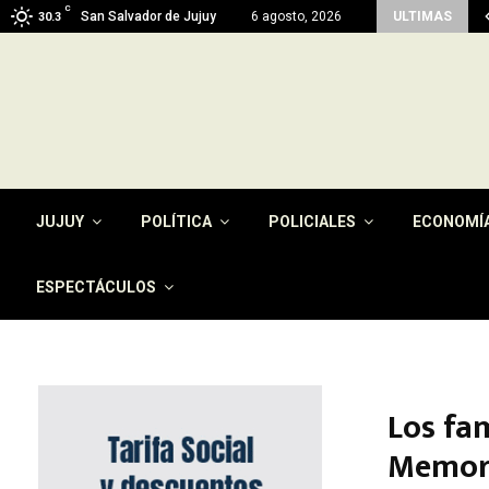
C
imen del pago de la tasa por…
San Salvador de Jujuy
6 agosto, 2026
ULTIMAS
30.3
JUJUY
POLÍTICA
POLICIALES
ECONOMÍ
ESPECTÁCULOS
Los fa
Memori