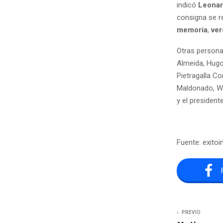
indicó
Leonar
consigna se re
memoria
,
ver
Otras persona
Almeida, Hugo 
Pietragalla Co
Maldonado, Wa
y el president
Fuente: exitoi
PREVIO