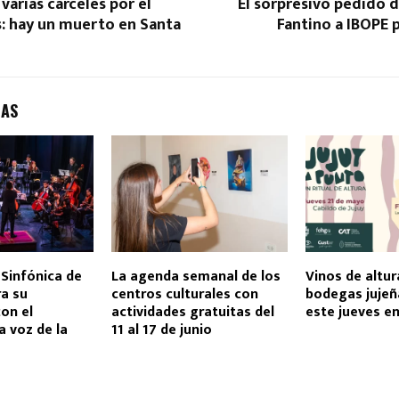
varias cárceles por el
El sorpresivo pedido 
s: hay un muerto en Santa
Fantino a IBOPE p
DAS
Sinfónica de
La agenda semanal de los
Vinos de altur
ra su
centros culturales con
bodegas jujeñ
on el
actividades gratuitas del
este jueves en
a voz de la
11 al 17 de junio