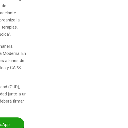
t de
 adelante
organiza la
 terapias,
cida”.
 manera
na Moderna. En
es a lunes de
tales y CAPS
idad (CUD),
dad junto a un
deberá firmar
tsApp