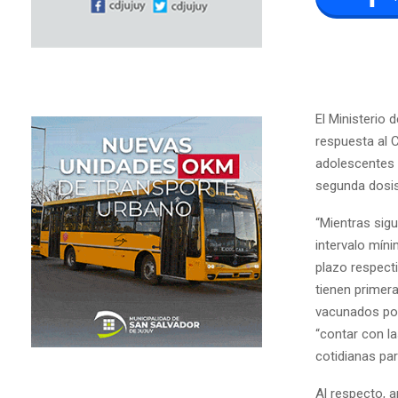
El Ministerio 
respuesta al 
adolescentes 
segunda dosis
“Mientras sigu
intervalo mín
plazo respec
tienen primer
vacunados por 
“contar con la
cotidianas par
Al respecto, a