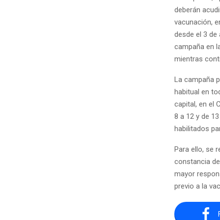
deberán acudir
vacunación, e
desde el 3 de
campaña en la
mientras cont
La campaña pa
habitual en to
capital, en e
8 a 12 y de 13
habilitados pa
Para ello, se 
constancia de
mayor respons
previo a la v