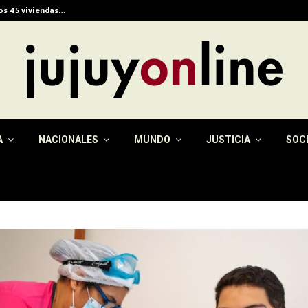
ios 45 viviendas…
Alerta meteorológica e
A
NACIONALES
MUNDO
JUSTICIA
SOC