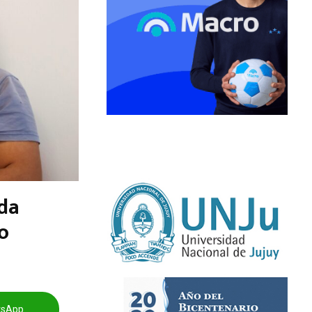
da
o
tsApp