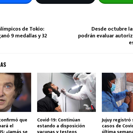
límpicos de Tokio:
Desde octubre la
anó 9 medallas y 32
podrán evaluar autoriza
e
DAS
confirmó que
Covid-19: Continúan
Jujuy registró 
pará el
estando a disposición
casos de Covid
S: «Jamás se
vacunas y testeos
última seman