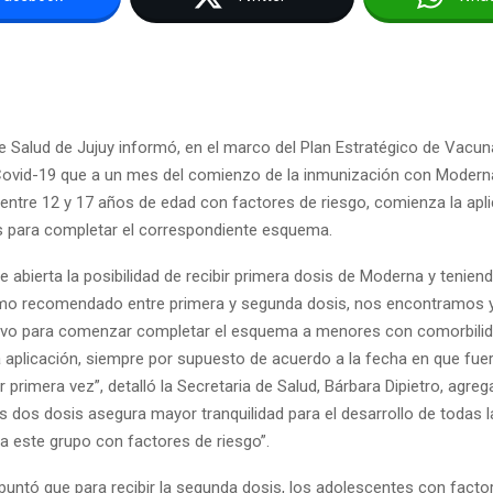
de Salud de Jujuy informó, en el marco del Plan Estratégico de Vacu
Covid-19 que a un mes del comienzo de la inmunización con Modern
entre 12 y 17 años de edad con factores de riesgo, comienza la apli
 para completar el correspondiente esquema.
e abierta la posibilidad de recibir primera dosis de Moderna y tenien
imo recomendado entre primera y segunda dosis, nos encontramos y
tivo para comenzar completar el esquema a menores con comorbili
a aplicación, siempre por supuesto de acuerdo a la fecha en que fue
primera vez”, detalló la Secretaria de Salud, Bárbara Dipietro, agre
s dos dosis asegura mayor tranquilidad para el desarrollo de todas l
a este grupo con factores de riesgo”.
puntó que para recibir la segunda dosis, los adolescentes con facto