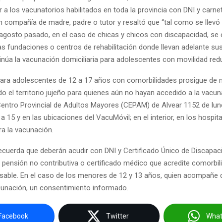
 a los vacunatorios habilitados en toda la provincia con DNI y carne
n compañía de madre, padre o tutor y resaltó que “tal como se llevó
 agosto pasado, en el caso de chicas y chicos con discapacidad, se 
s fundaciones o centros de rehabilitación donde llevan adelante sus
inúa la vacunación domiciliaria para adolescentes con movilidad redu
ra adolescentes de 12 a 17 años con comorbilidades prosigue de
do el territorio jujeño para quienes aún no hayan accedido a la vacu
l Centro Provincial de Adultos Mayores (CEPAM) de Alvear 1152 de lun
 a 15 y en las ubicaciones del VacuMóvil; en el interior, en los hospi
ra la vacunación.
recuerda que deberán acudir con DNI y Certificado Único de Discapac
 pensión no contributiva o certificado médico que acredite comorbili
able. En el caso de los menores de 12 y 13 años, quien acompañe 
acunación, un consentimiento informado.
Facebook
Twitter
Wha