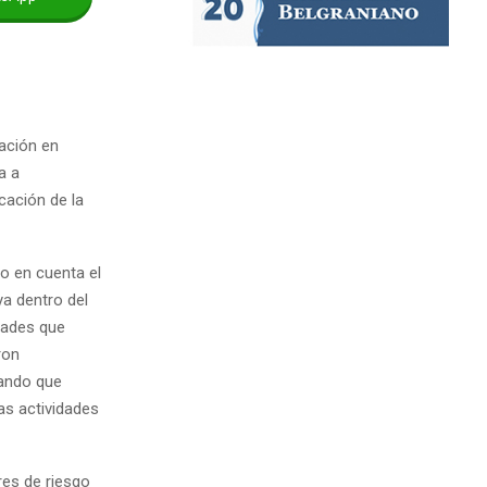
nación en
a a
cación de la
do en cuenta el
a dentro del
dades que
ron
gando que
as actividades
res de riesgo