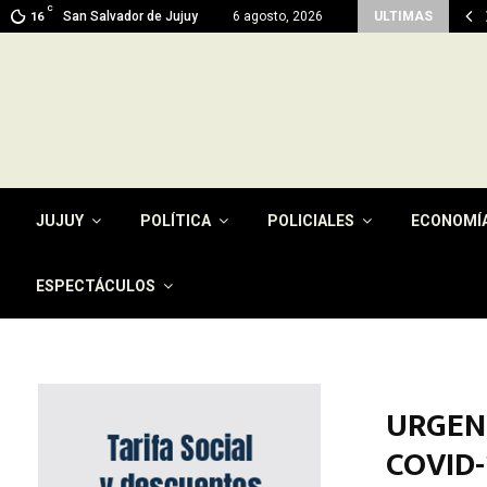
C
 en Jujuy: prevén máximas de 26…
San Salvador de Jujuy
6 agosto, 2026
ULTIMAS
16
JUJUY
POLÍTICA
POLICIALES
ECONOMÍ
ESPECTÁCULOS
URGENT
COVID-