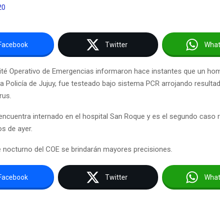
20
Facebook
Twitter
Wha
té Operativo de Emergencias informaron hace instantes que un hom
la Policía de Jujuy, fue testeado bajo sistema PCR arrojando resulta
rus.
encuentra internado en el hospital San Roque y es el segundo caso 
os de ayer.
e nocturno del COE se brindarán mayores precisiones.
Facebook
Twitter
Wha