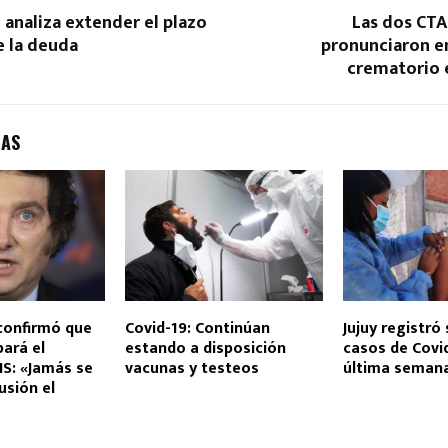
 analiza extender el plazo
Las dos CTA
e la deuda
pronunciaron en
crematorio 
DAS
confirmó que
Covid-19: Continúan
Jujuy registró 
pará el
estando a disposición
casos de Covid
S: «Jamás se
vacunas y testeos
última seman
usión el