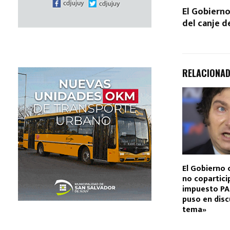
El Gobierno
del canje d
RELACIONA
El Gobierno 
no copartici
impuesto PAI
puso en disc
tema»