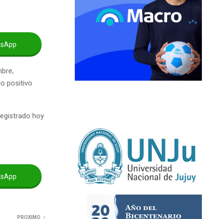
tsApp
bre,
do positivo
registrado hoy
tsApp
PROXIMO