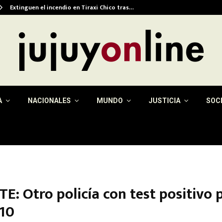
Extinguen el incendio en Tiraxi Chico tras…
A
NACIONALES
MUNDO
JUSTICIA
SOC
E: Otro policía con test positivo 
10