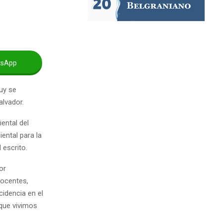
tsApp
uy se
alvador.
ental del
iental para la
 escrito.
or
docentes,
cidencia en el
 que vivimos