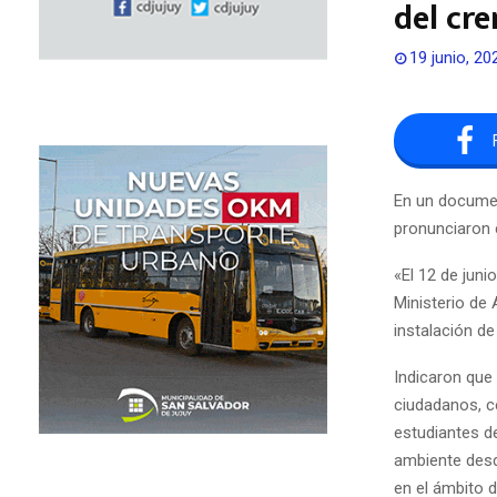
del cr
19 junio, 20
En un documen
pronunciaron c
«El 12 de juni
Ministerio de 
instalación de
Indicaron que
ciudadanos, c
estudiantes de
ambiente desd
en el ámbito d