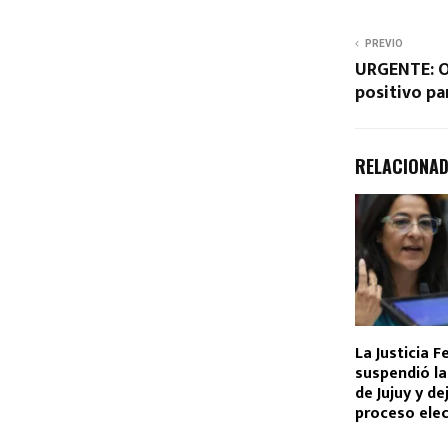
PREVIO
URGENTE: Ot
positivo pa
RELACIONA
La Justicia F
suspendió la 
de Jujuy y de
proceso elec