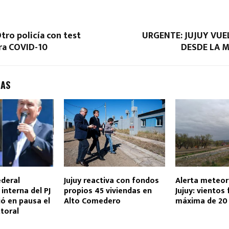
ro policía con test
URGENTE: JUJUY VUEL
ra COVID-10
DESDE LA 
DAS
ederal
Jujuy reactiva con fondos
Alerta meteor
interna del PJ
propios 45 viviendas en
Jujuy: vientos 
jó en pausa el
Alto Comedero
máxima de 20
toral