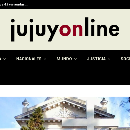
ios 45 viviendas…
Alerta meteorológica e
A
NACIONALES
MUNDO
JUSTICIA
SOC