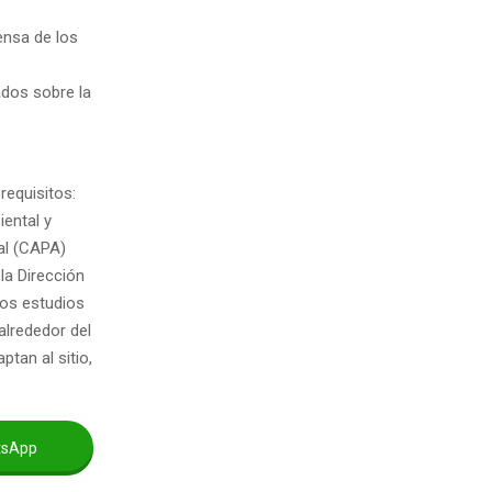
ensa de los
ados sobre la
requisitos:
iental y
ual (CAPA)
la Dirección
los estudios
alrededor del
tan al sitio,
tsApp