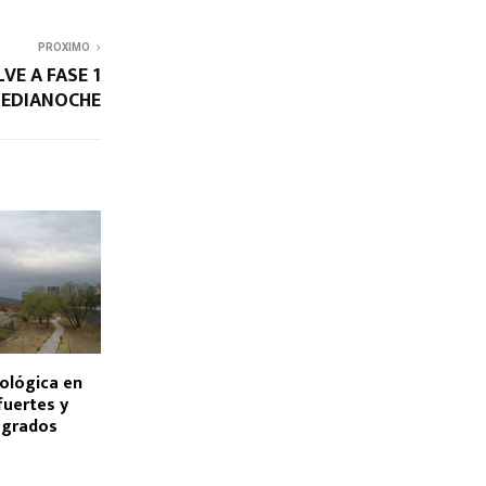
PROXIMO
VE A FASE 1
MEDIANOCHE
ológica en
fuertes y
 grados