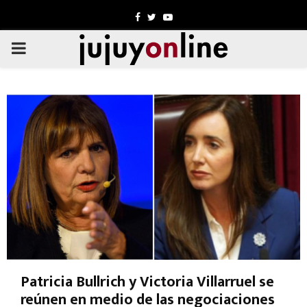
Facebook
Twitter
Youtube
PRIMARY
MENU
Patricia Bullrich y Victoria Villarruel se
reúnen en medio de las negociaciones