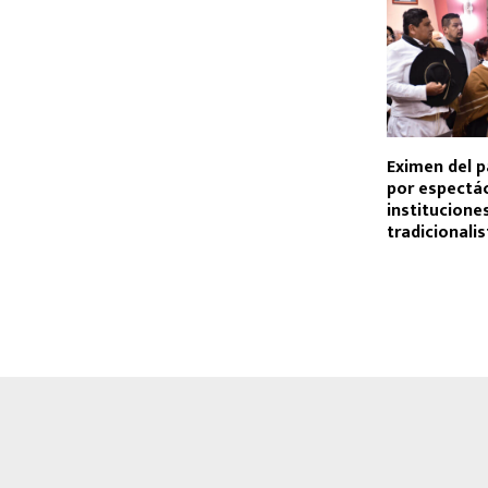
Eximen del p
por espectá
institucione
tradicionali