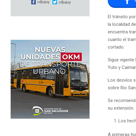
El tránsito po
la localidad d
encuentra tra
cuanto el tra
cortado.
Sigue vigente 
Yuto y Caiman
Los desvíos se
sobre Rio San 
Se recomienda
su extensión.
Los hec
A primeras hor