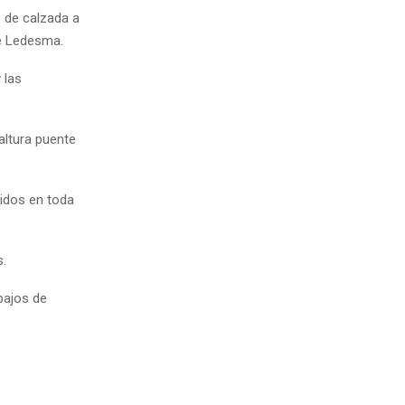
e de calzada a
de Ledesma.
 las
altura puente
idos en toda
.
bajos de