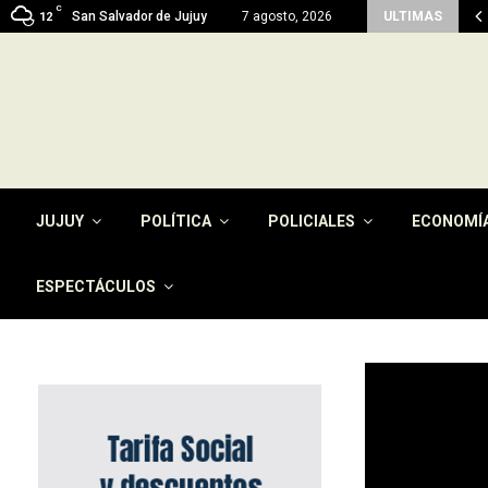
C
en del pago de la tasa por…
San Salvador de Jujuy
7 agosto, 2026
ULTIMAS
12
JUJUY
POLÍTICA
POLICIALES
ECONOMÍ
ESPECTÁCULOS