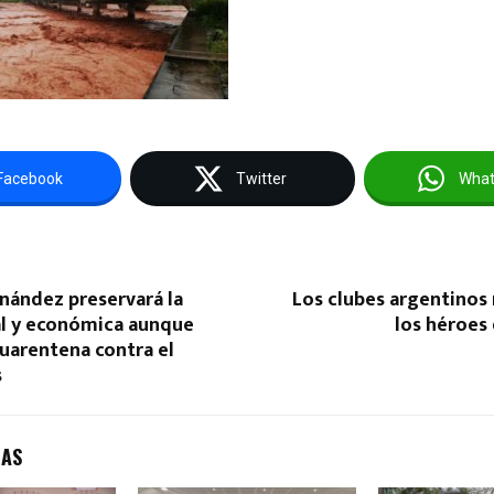
Facebook
Twitter
Wha
nández preservará la
Los clubes argentinos
al y económica aunque
los héroes
cuarentena contra el
s
DAS