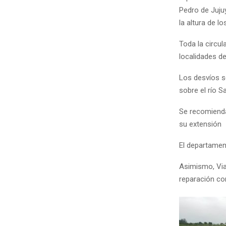
Pedro de Juju
la altura de l
Toda la circul
localidades d
Los desvíos se
sobre el río S
Se recomienda
su extensión
El departamen
Asimismo, Via
reparación co