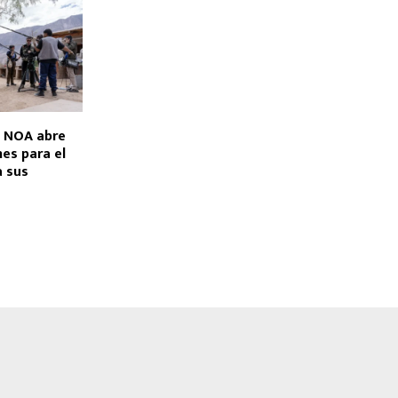
e NOA abre
nes para el
a sus