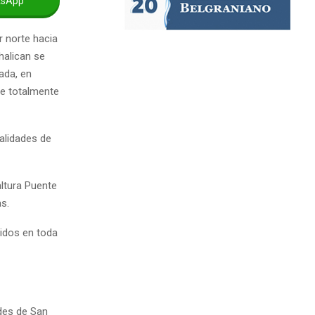
tsApp
r norte hacia
Chalican se
ada, en
ce totalmente
calidades de
altura Puente
s.
idos en toda
ades de San