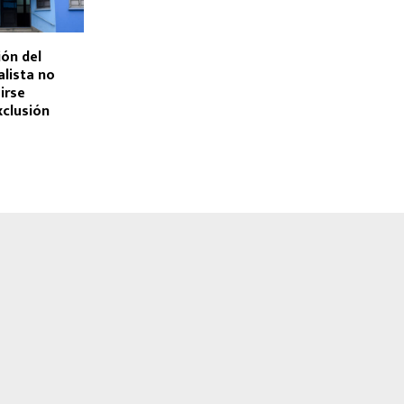
ión del
alista no
irse
xclusión