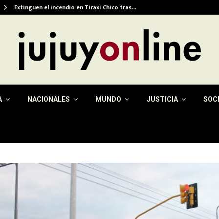
Extinguen el incendio en Tiraxi Chico tras…
A
NACIONALES
MUNDO
JUSTICIA
SOC