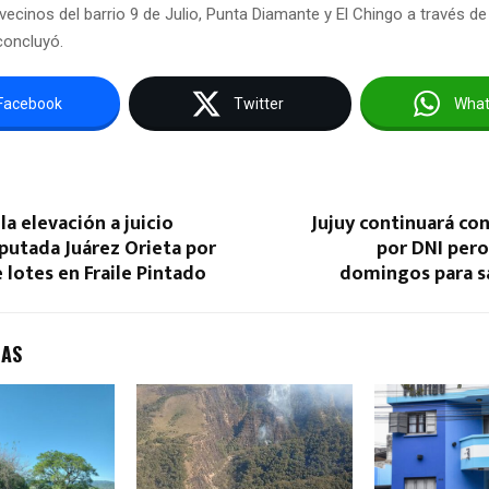
vecinos del barrio 9 de Julio, Punta Diamante y El Chingo a través de
concluyó.
Facebook
Twitter
Wha
la elevación a juicio
Jujuy continuará con
iputada Juárez Orieta por
por DNI pero 
e lotes en Fraile Pintado
domingos para sa
DAS