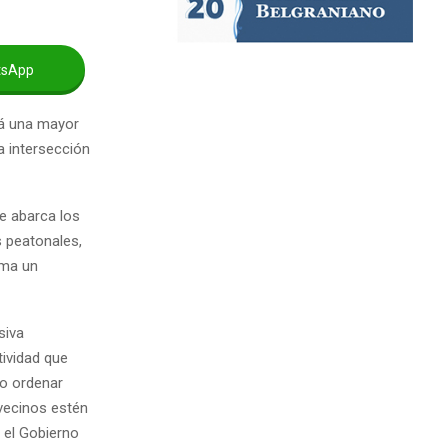
tsApp
rá una mayor
a intersección
e abarca los
s peatonales,
uma un
siva
tividad que
io ordenar
 vecinos estén
 el Gobierno