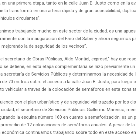
a en una primera etapa, tanto en la calle Juan B. Justo como en la av.
ue la transformó en una arteria rápida y de gran accesibilidad, duplic
hículos circulantes”.
venimos trabajando mucho en este sector de la ciudad, es una apues
ramente con la inauguración del Faro del Saber y ahora seguimos p
y mejorando la de seguridad de los vecinos”.
 el secretario de Obras Públicas, Aldo Montiel, expresó,” hay que resc
no se detiene, en esta etapa complementaria se hizo previamente un
la secretaría de Servicios Públicos y determinamos la necesidad de 
 de 70 metros sobre el acceso a la calle Juan B. Justo, para luego 
to vehicular a través de la colocación de semáforos en esta zona ta
iendo con el plan urbanístico y de seguridad vial trazado por los dis
 ciudad, el secretario de Servicios Públicos, Guillermo Marenco, men
urando la esquina número 160 en cuanto a semaforización, es un p
n promedio de 12 colocaciones de semáforos anuales. A pesar de la
ón económica continuamos trabajando sobre todo en este acceso e