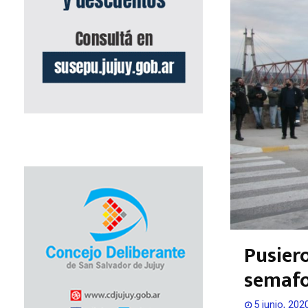
Pusier
semafo
5 junio, 202