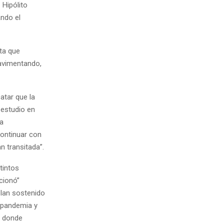
 Hipólito
ando el
ta que
avimentando,
atar que la
 estudio en
la
continuar con
n transitada”.
tintos
cionó”
lan sostenido
 pandemia y
n donde