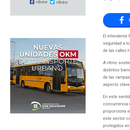
El intendente
seguridad a lo
de las calles H
A ritmo soste
distintos bar
de las rampas
aspecto clave
En este senti
concurrencia 
proporciona el
este sector co
protegidos en