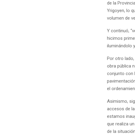
de la Provinci
Yrigoyen, lo q
volumen de ve
Y continuó, “
hicimos prime
iluminándolo 
Por otro lado,
obra pública 
conjunto con 
pavimentación
el ordenamien
Asimismo, sigu
accesos de la
estamos inaug
que realiza u
de la situaci