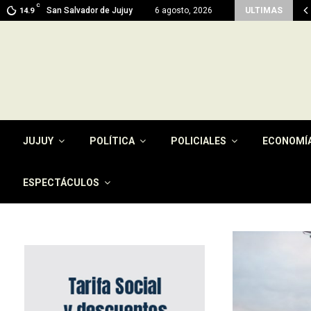
C
ma en Jujuy: prevén máximas de 26…
San Salvador de Jujuy
6 agosto, 2026
ULTIMAS
14.9
JUJUY
POLÍTICA
POLICIALES
ECONOMÍ
ESPECTÁCULOS