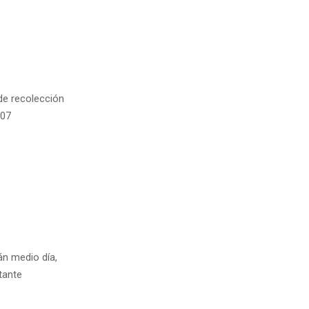
 de recolección
807
n medio día,
tante