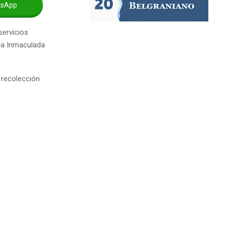
tsApp
servicios
 la Inmaculada
 recolección