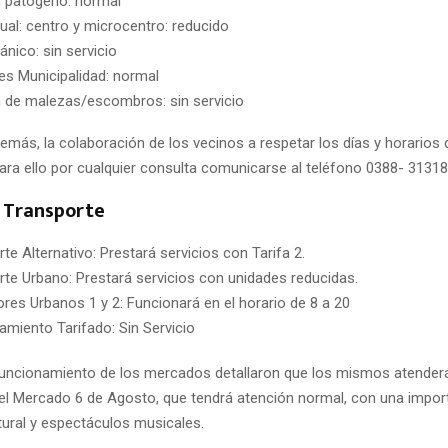
 patógeno: normal
ual: centro y microcentro: reducido
nico: sin servicio
s Municipalidad: normal
 de malezas/escombros: sin servicio
demás, la colaboración de los vecinos a respetar los días y horarios
para ello por cualquier consulta comunicarse al teléfono 0388- 3131
y Transporte
te Alternativo: Prestará servicios con Tarifa 2.
te Urbano: Prestará servicios con unidades reducidas.
es Urbanos 1 y 2: Funcionará en el horario de 8 a 20
amiento Tarifado: Sin Servicio
funcionamiento de los mercados detallaron que los mismos atenderá
el Mercado 6 de Agosto, que tendrá atención normal, con una impor
tural y espectáculos musicales.