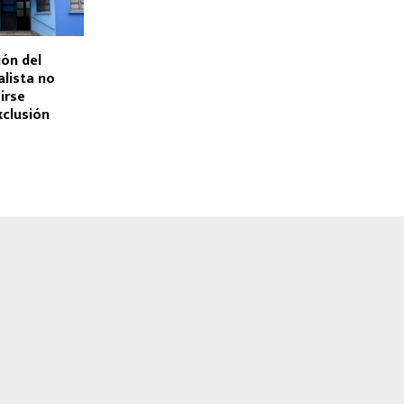
ión del
alista no
irse
xclusión