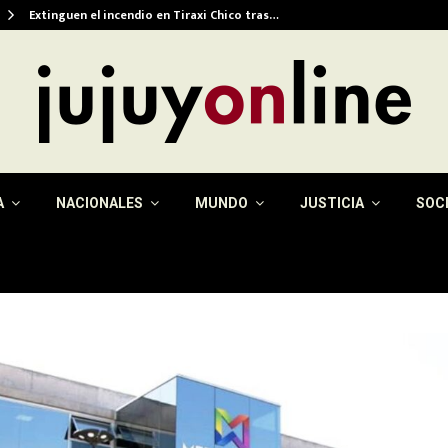
Extinguen el incendio en Tiraxi Chico tras…
A
NACIONALES
MUNDO
JUSTICIA
SOC