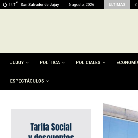
C
ma en Jujuy: prevén máximas de 26…
San Salvador de Jujuy
6 agosto, 2026
ULTIMAS
14.7
JUJUY
POLÍTICA
POLICIALES
ECONOMÍ
ESPECTÁCULOS