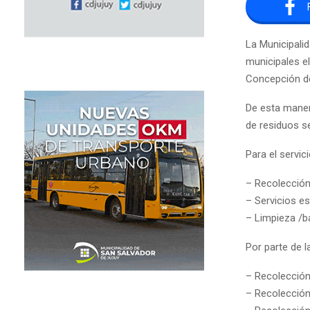
La Municipali
municipales el
Concepción de
De esta maner
de residuos s
Para el servic
– Recolección
– Servicios e
– Limpieza /ba
Por parte de 
– Recolección
– Recolección