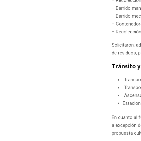
– Recolección
– Barrido man
– Barrido mecá
– Contenedore
– Recolección
Solicitaron, a
de residuos, 
Tránsito 
Transpor
Transpor
Ascensor
Estacion
En cuanto al 
a excepción d
propuesta cul