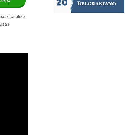
tsApp
epa»: analizó
ausas