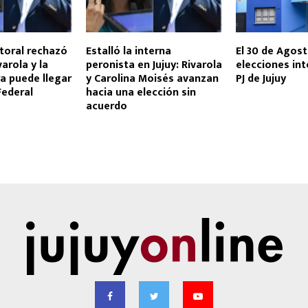
ctoral rechazó
Estalló la interna
El 30 de Agos
varola y la
peronista en Jujuy: Rivarola
elecciones int
a puede llegar
y Carolina Moisés avanzan
PJ de Jujuy
 Federal
hacia una elección sin
acuerdo