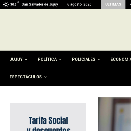
C
imen del pago de la tasa por…
San Salvador de Jujuy
6 agosto, 2026
ULTIMAS
30.3
JUJUY
POLÍTICA
POLICIALES
ECONOMÍ
ESPECTÁCULOS