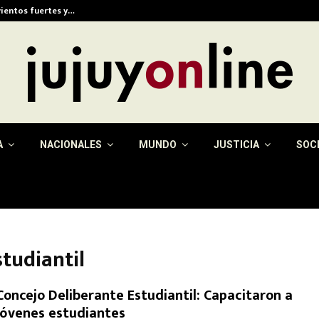
vientos fuertes y…
Eximen del pago de la 
A
NACIONALES
MUNDO
JUSTICIA
SOC
tudiantil
Concejo Deliberante Estudiantil: Capacitaron a
jóvenes estudiantes