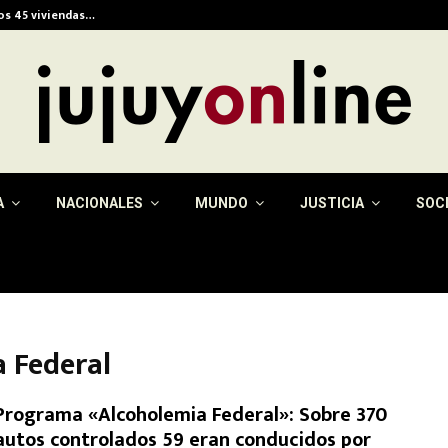
ios 45 viviendas…
Alerta meteorológica e
A
NACIONALES
MUNDO
JUSTICIA
SOC
 Federal
Programa «Alcoholemia Federal»: Sobre 370
autos controlados 59 eran conducidos por