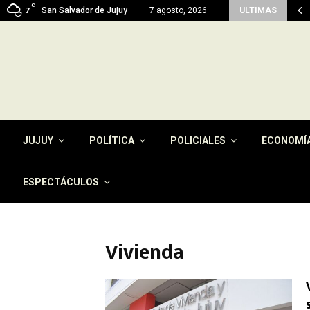
C
 reactiva con fondos propios 45 viviendas…
San Salvador de Jujuy
7 agosto, 2026
ULTIMAS
7
JUJUY
POLÍTICA
POLICIALES
ECONOMÍ
ESPECTÁCULOS
Vivienda