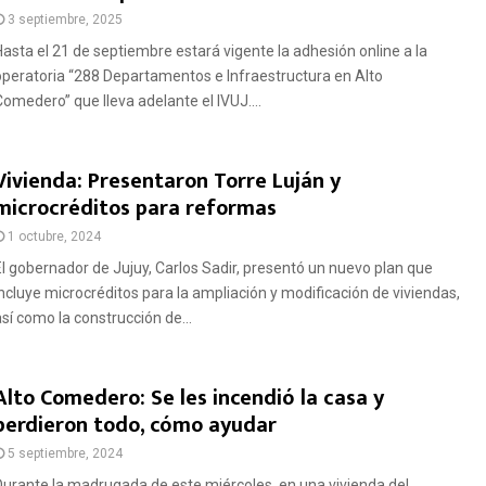
3 septiembre, 2025
Hasta el 21 de septiembre estará vigente la adhesión online a la
operatoria “288 Departamentos e Infraestructura en Alto
Comedero” que lleva adelante el IVUJ....
Vivienda: Presentaron Torre Luján y
microcréditos para reformas
1 octubre, 2024
El gobernador de Jujuy, Carlos Sadir, presentó un nuevo plan que
incluye microcréditos para la ampliación y modificación de viviendas,
así como la construcción de...
Alto Comedero: Se les incendió la casa y
perdieron todo, cómo ayudar
5 septiembre, 2024
Durante la madrugada de este miércoles, en una vivienda del