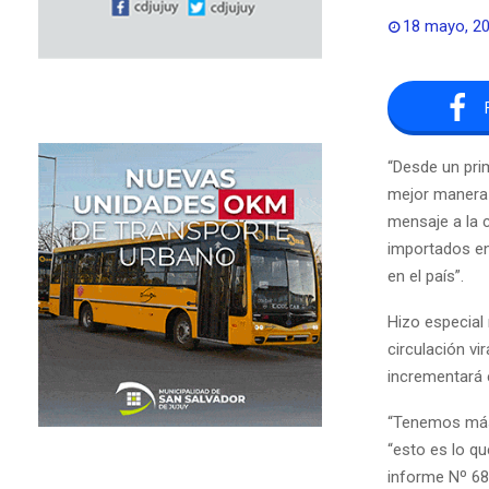
18 mayo, 2
“Desde un pri
mejor manera 
mensaje a la 
importados en
en el país”.
Hizo especial 
circulación vi
incrementará 
“Tenemos más 
“esto es lo qu
informe Nº 68