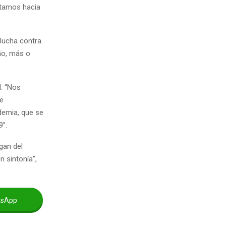
itamos hacia
 lucha contra
ño, más o
l. “Nos
ue
ndemia, que se
”.
gan del
n sintonía”,
tsApp