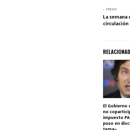
PREVIO
La semana 
circulación
RELACIONA
El Gobierno 
no copartici
impuesto PAI
puso en disc
tema»