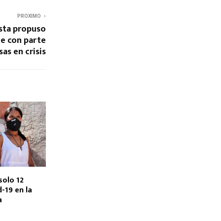
PROXIMO
sta propuso
de con parte
as en crisis
solo 12
-19 en la
a