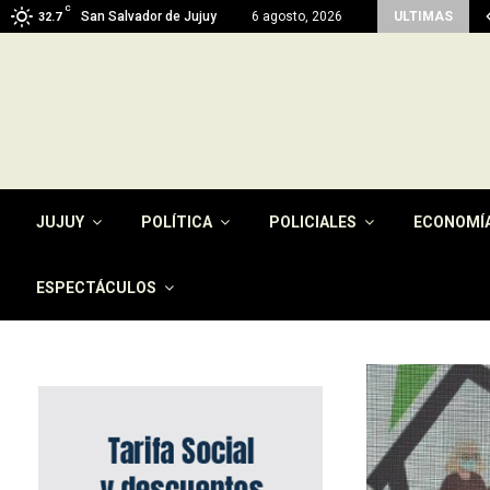
C
imen del pago de la tasa por…
San Salvador de Jujuy
6 agosto, 2026
ULTIMAS
32.7
JUJUY
POLÍTICA
POLICIALES
ECONOMÍ
ESPECTÁCULOS