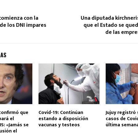
comienza con la
Una diputada kirchneri
 de los DNI impares
que el Estado se que
de las empres
DAS
confirmó que
Covid-19: Continúan
Jujuy registró 
pará el
estando a disposición
casos de Covid
S: «Jamás se
vacunas y testeos
última seman
usión el