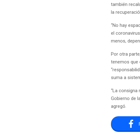
también recal
la recuperació
“No hay espac
el coronaviru
menos, depend
Por otra parte
tenemos que c
“responsabilid
suma a sistem
“La consigna 
Gobierno de la
agregó.