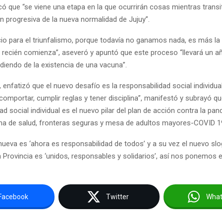
có que “se viene una etapa en la que ocurrirán cosas mientras trans
n progresiva de la nueva normalidad de Jujuy”.
io para el triunfalismo, porque todavía no ganamos nada, es más la
s recién comienza”, aseveró y apuntó que este proceso “llevará un a
iendo de la existencia de una vacuna”.
, enfatizó que el nuevo desafío es la responsabilidad social individua
omportar, cumplir reglas y tener disciplina”, manifestó y subrayó q
ad social individual es el nuevo pilar del plan de acción contra la pa
a de salud, fronteras seguras y mesa de adultos mayores-COVID 19
nueva es ‘ahora es responsabilidad de todos’ y a su vez el nuevo slo
 Provincia es ‘unidos, responsables y solidarios’, así nos ponemos e
Facebook
Twitter
Wha