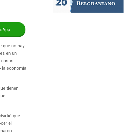
tsApp
e que no hay
les en un
s casos
do la economía
que tienen
que
virtió que
cer el
 marco