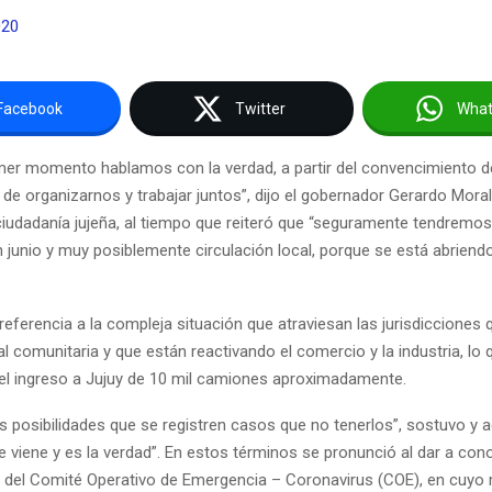
020
Facebook
Twitter
Wha
mer momento hablamos con la verdad, a partir del convencimiento d
de organizarnos y trabajar juntos”, dijo el gobernador Gerardo Mora
ciudadanía jujeña, al tiempo que reiteró que “seguramente tendremo
 junio y muy posiblemente circulación local, porque se está abrien
referencia a la compleja situación que atraviesan las jurisdicciones 
ral comunitaria y que están reactivando el comercio y la industria, lo 
el ingreso a Jujuy de 10 mil camiones aproximadamente.
posibilidades que se registren casos que no tenerlos”, sostuvo y ad
e viene y es la verdad”. En estos términos se pronunció al dar a cono
 del Comité Operativo de Emergencia – Coronavirus (COE), en cuyo