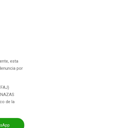
ente, esta
denuncia por
FFAJ)
AMENAZAS
co de la
tsApp