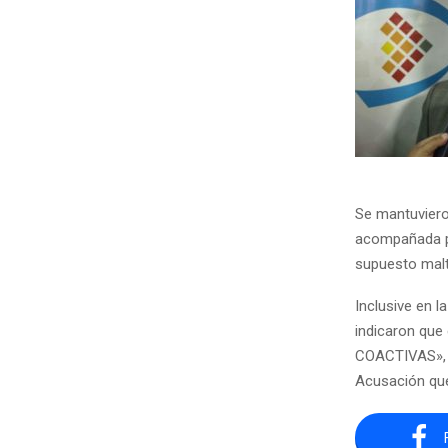
Se mantuviero
acompañada po
supuesto malt
Inclusive en 
indicaron que
COACTIVAS», p
Acusación que