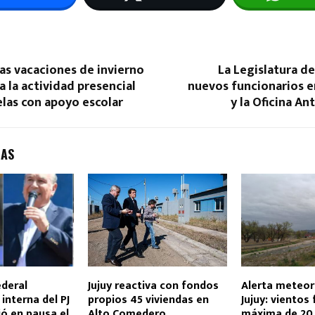
as vacaciones de invierno
La Legislatura d
a la actividad presencial
nuevos funcionarios e
elas con apoyo escolar
y la Oficina An
DAS
ederal
Jujuy reactiva con fondos
Alerta meteor
interna del PJ
propios 45 viviendas en
Jujuy: vientos 
jó en pausa el
Alto Comedero
máxima de 20