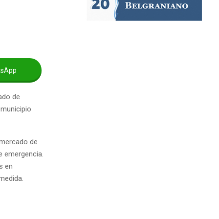
tsApp
cado de
 municipio
l mercado de
de emergencia.
s en
 medida.