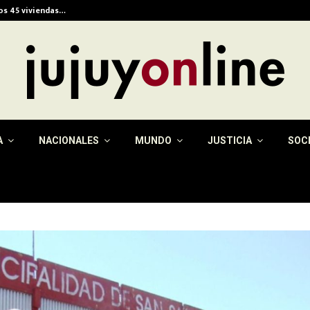
ios 45 viviendas…
Alerta meteorológica e
A
NACIONALES
MUNDO
JUSTICIA
SOC