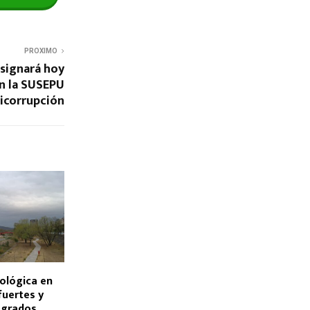
PROXIMO
esignará hoy
n la SUSEPU
ticorrupción
ológica en
fuertes y
 grados