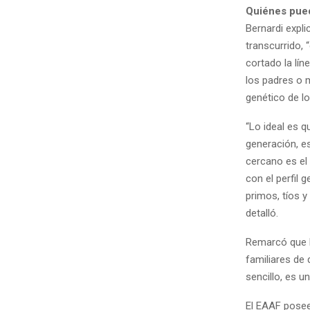
Quiénes pued
Bernardi expli
transcurrido,
cortado la lín
los padres o m
genético de lo
“Lo ideal es q
generación, e
cercano es el
con el perfil 
primos, tíos 
detalló.
Remarcó que l
familiares de
sencillo, es u
El EAAF posee