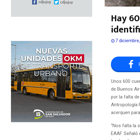
Hay 60
identif
7 diciembre
Unos 600 cuer
de Buenos Aire
por la falta d
Antropología 
acerquen para
“Nos falta la 
EAAF. Señaló 