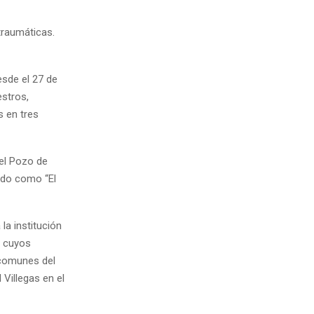
traumáticas.
esde el 27 de
estros,
s en tres
 el Pozo de
ido como “El
 la institución
, cuyos
 comunes del
Villegas en el