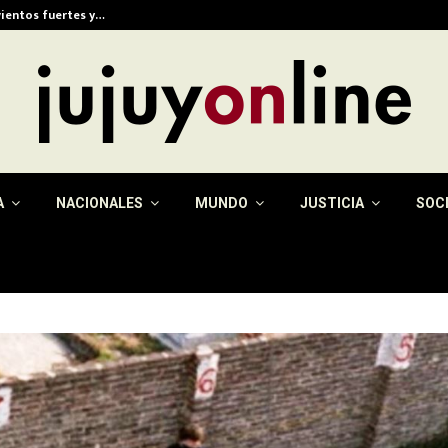
vientos fuertes y…
Eximen del pago de la 
A
NACIONALES
MUNDO
JUSTICIA
SOC