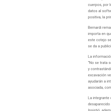
cuerpos, por l
datos al softw
positiva, la p
Bernardi rema
importa en qu
este cotejo s
se da a public
La informació
“No se trata s
y contrastándo
excavación ve
ayudarán a in
asociada, com
La integrante 
desaparecido d
Insistió, adem