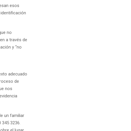
gresan esos
identificación
que no
en a través de
mación y “no
ntexto adecuado
proceso de
ue nos
evidencia
e un familiar
0 345 3236.
obre el lugar