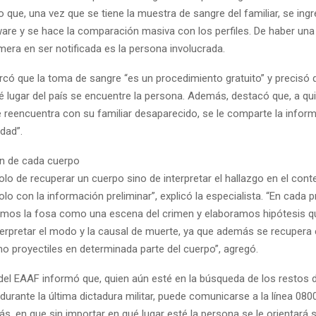
o que, una vez que se tiene la muestra de sangre del familiar, se in
are y se hace la comparación masiva con los perfiles. De haber una 
rimera en ser notificada es la persona involucrada.
rcó que la toma de sangre “es un procedimiento gratuito” y precisó 
é lugar del país se encuentre la persona. Además, destacó que, a qui
e reencuentra con su familiar desaparecido, se le comparte la infor
idad”.
n de cada cuerpo
olo de recuperar un cuerpo sino de interpretar el hallazgo en el co
lo con la información preliminar”, explicó la especialista. “En cada 
mos la fosa como una escena del crimen y elaboramos hipótesis q
terpretar el modo y la causal de muerte, ya que además se recupera 
o proyectiles en determinada parte del cuerpo”, agregó.
del EAAF informó que, quien aún esté en la búsqueda de los restos d
urante la última dictadura militar, puede comunicarse a la línea 080
ás, en que sin importar en qué lugar esté la persona se le orientará s