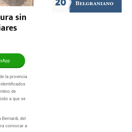
ura sin
iares
tsApp
e la provincia
 identificados
entino de
cido a que se
 Bernardi, del
ara convocar a