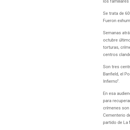
los familiare
Se trata de 6
Fueron exhuma
Semanas atrás,
octubre último
torturas, crí
centros clande
Son tres cent
Banfield, el 
Infierno”.
En esa audienc
para recuperar
crímenes son 
Cementerio de
partido de La