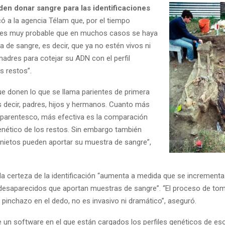
en donar sangre para las identificaciones
có a la agencia Télam que, por el tiempo
 “es muy probable que en muchos casos se haya
ea de sangre, es decir, que ya no estén vivos ni
adres para cotejar su ADN con el perfil
s restos”.
ue donen lo que se llama parientes de primera
s decir, padres, hijos y hermanos. Cuanto más
 parentesco, más efectiva es la comparación
genético de los restos. Sin embargo también
y nietos pueden aportar su muestra de sangre”,
a certeza de la identificación “aumenta a medida que se incrementa
 desaparecidos que aportan muestras de sangre”. “El proceso de to
n pinchazo en el dedo, no es invasivo ni dramático”, aseguró.
 un software en el que están cargados los perfiles genéticos de es