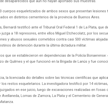
s de desaparecidos que aún no hayan aportado sus muestras.
00 cuerpos esqueletizados de ambos sexos que presentan lesiones 
dos en distintos cementerios de la provincia de Buenos Aires.
 Bernardi testificó ante el Tribunal Oral Federal 1 de La Plata, que d
 juzga a 18 represores, entre ellos Miguel Etchecolatz, por los secu
menes y abusos sexuales cometidos contra casi 500 víctimas alojada
stinos de detención durante la última dictadura militar.
ros que se establecieron en dependencias de la Policía Bonaerense:
Pozo de Quilmes y el que funcionó en la Brigada de Lanús y fue conoc
ia, la licenciada dio detalles sobre las técnicas científicas que aplica
 los restos esqueletarios. La investigadora testificó por 14 víctimas
juzgados en ese juicio, luego de excavaciones realizadas en fosas
 Avellaneda, Lomas de Zamora, La Plata y el Cementerio de General 
 Matanza.