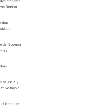
stuvo presente
ma familiar.
or dos
cuidado
te del Superior
y las
ambas
 de juicio y
stuvo bajo el
al frente de