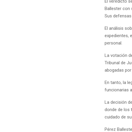
El veredicto s
Ballester con
Sus defensas 
El análisis so
expedientes, e
personal.
La votación del
Tribunal de Ju
abogadas por l
En tanto, la l
funcionarias 
La decisión de
donde de los 
cuidado de su
Pérez Ballest