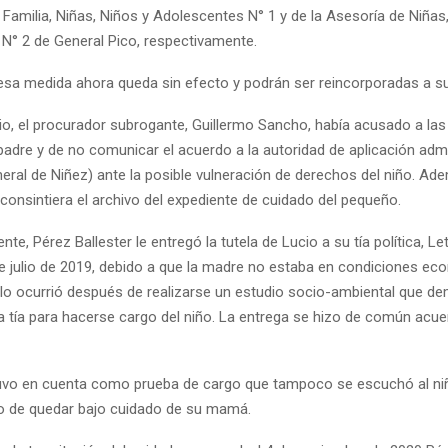
Familia, Niñas, Niños y Adolescentes N° 1 y de la Asesoría de Niñas
N° 2 de General Pico, respectivamente.
esa medida ahora queda sin efecto y podrán ser reincorporadas a su
cio, el procurador subrogante, Guillermo Sancho, había acusado a las
 padre y de no comunicar el acuerdo a la autoridad de aplicación admi
neral de Niñez) ante la posible vulneración de derechos del niño. A
consintiera el archivo del expediente de cuidado del pequeño.
nte, Pérez Ballester le entregó la tutela de Lucio a su tía política, L
 de julio de 2019, debido a que la madre no estaba en condiciones e
llo ocurrió después de realizarse un estudio socio-ambiental que de
la tía para hacerse cargo del niño. La entrega se hizo de común acue
uvo en cuenta como prueba de cargo que tampoco se escuchó al ni
o de quedar bajo cuidado de su mamá.