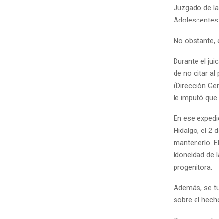
Juzgado de la 
Adolescentes 
No obstante, 
Durante el jui
de no citar al
(Dirección Ge
le imputó que 
En ese expedie
Hidalgo, el 2
mantenerlo. E
idoneidad de 
progenitora.
Además, se t
sobre el hech