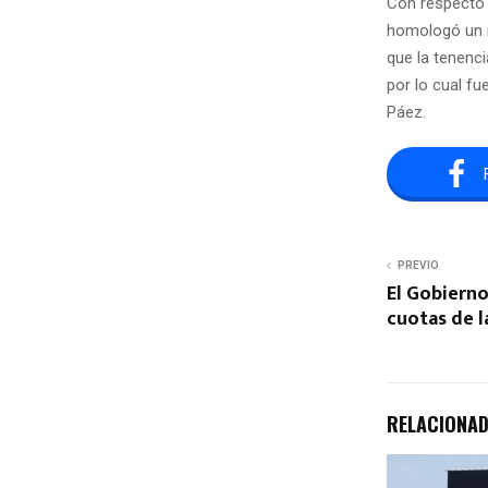
Con respecto 
homologó un nu
que la tenenci
por lo cual fu
Páez.
PREVIO
El Gobierno
cuotas de 
RELACIONA