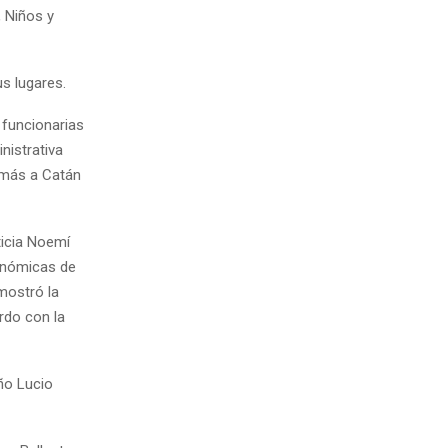
, Niños y
s lugares.
 funcionarias
nistrativa
demás a Catán
eticia Noemí
conómicas de
mostró la
rdo con la
ño Lucio