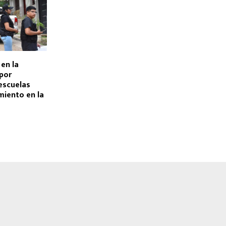
en la
 por
escuelas
miento en la