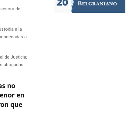
 asesora de
stodia a la
s condenadas a
l de Justicia;
las abogadas
as no
menor en
ron que