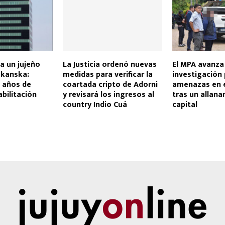
a un jujeño
La Justicia ordenó nuevas
El MPA avanza 
Skanska:
medidas para verificar la
investigación
o años de
coartada cripto de Adorni
amenazas en 
abilitación
y revisará los ingresos al
tras un allana
country Indio Cuá
capital