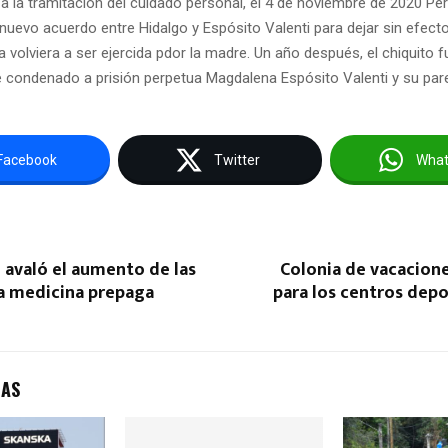
a la tramitación del cuidado personal, el 4 de noviembre de 2020 Pér
evo acuerdo entre Hidalgo y Espósito Valenti para dejar sin efecto 
a volviera a ser ejercida pdor la madre. Un año después, el chiquito 
e condenado a prisión perpetua Magdalena Espósito Valenti y su pare
Facebook
Twitter
Wha
 avaló el aumento de las
Colonia de vacacione
la medicina prepaga
para los centros depo
DAS