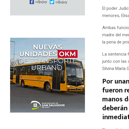
El poder Judic
menores, Elisa
Ambas funcion
madre del men
la pena de pri
La sentencia f
junto con las
Silvina María 
Por unan
fueron r
manos de
deberán 
inmediat