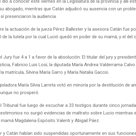
e dio a conocer este viernes en la Legislatura de la provincia y allí e
 su abogado, mientras que Catán adjudicó su ausencia con un proble
sí presenciaron la audiencia.
bre la actuación de la jueza Pérez Ballester y la asesora Catán fue p
l de la tutela por la cual Lució quedó en poder de su mamá, y el del 
 Jury fue 4 a 1 a favor de la absolución: El titular del jury y presiden
sticia, Fabricio Luis Losi; la diputada María Andrea Valderrama Calvo 
a matrícula, Silvina María Garro y María Natalia Gaccio.
egisladora María Silvia Larreta votó en minoría por la destitución de 
aunque no prosperó.
l Tribunal fue luego de escuchar a 33 testigos durante cinco jornadas
testimonios no surgió evidencias de maltrato sobre Lucio mientras e
 mamá Magdalena Espósito Valenti y Abigail Páez.
er y Catán habían sido suspendidas oportunamente en sus funciones 