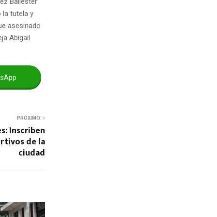
ez Ballester
la tutela y
fue asesinado
ja Abigail
tsApp
PROXIMO
s: Inscriben
rtivos de la
ciudad