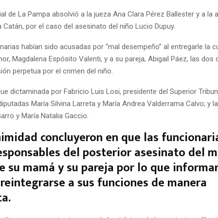
ial de La Pampa absolvió a la jueza Ana Clara Pérez Ballester y a la
 Catán, por el caso del asesinato del niño Lucio Dupuy.
arias habían sido acusadas por “mal desempeño” al entregarle la cu
or, Magdalena Espósito Valenti, y a su pareja, Abigail Páez, las do
sión perpetua por el crimen del niño.
ue dictaminada por Fabricio Luis Losi, presidente del Superior Tribuna
 diputadas María Silvina Larreta y María Andrea Valderrama Calvo; y 
Garro y María Natalia Gaccio.
imidad concluyeron en que las funcionari
esponsables del posterior asesinato del 
 su mamá y su pareja por lo que informa
reintegrarse a sus funciones de manera
a.