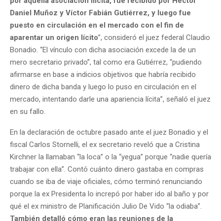
por aquella asociación ilícita, fue recibido por Héctor
Daniel Muñoz y Víctor Fabián Gutiérrez, y luego fue
puesto en circulación en el mercado con el fin de
aparentar un origen lícito
”, consideró el juez federal Claudio
Bonadio. “El vínculo con dicha asociación excede la de un
mero secretario privado”, tal como era Gutiérrez, “pudiendo
afirmarse en base a indicios objetivos que habría recibido
dinero de dicha banda y luego lo puso en circulación en el
mercado, intentando darle una apariencia lícita”, señaló el juez
en su fallo.
En la declaración de octubre pasado ante el juez Bonadio y el
fiscal Carlos Stornelli, el ex secretario reveló que a Cristina
Kirchner la llamaban “la loca” o la “yegua” porque “nadie quería
trabajar con ella”. Contó cuánto dinero gastaba en compras
cuando se iba de viaje oficiales, cómo terminó renunciando
porque la ex Presidenta lo increpó por haber ido al baño y por
qué el ex ministro de Planificación Julio De Vido “la odiaba”.
También detalló cómo eran las reuniones de la