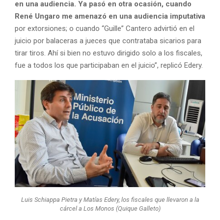
en una audiencia. Ya pasó en otra ocasión, cuando
René Ungaro me amenazó en una audiencia imputativa
por extorsiones; o cuando “Guille” Cantero advirtió en el
juicio por balaceras a jueces que contrataba sicarios para
tirar tiros. Ahí si bien no estuvo dirigido solo a los fiscales,
fue a todos los que participaban en el juicio”, replicó Edery.
Luis Schiappa Pietra y Matías Edery, los fiscales que llevaron a la
cárcel a Los Monos (Quique Galleto)