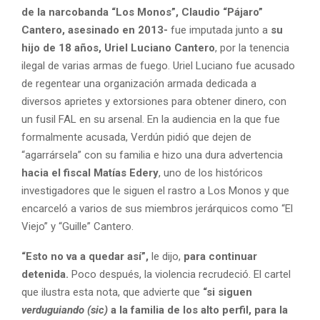
de la narcobanda “Los Monos”, Claudio “Pájaro”
Cantero, asesinado en 2013-
fue imputada junto a
su
hijo de 18 años, Uriel Luciano Cantero
, por la tenencia
ilegal de varias armas de fuego. Uriel Luciano fue acusado
de regentear una organización armada dedicada a
diversos aprietes y extorsiones para obtener dinero, con
un fusil FAL en su arsenal. En la audiencia en la que fue
formalmente acusada, Verdún pidió que dejen de
“agarrársela” con su familia e hizo una dura advertencia
hacia el fiscal Matías Edery
, uno de los históricos
investigadores que le siguen el rastro a Los Monos y que
encarceló a varios de sus miembros jerárquicos como “El
Viejo” y “Guille” Cantero.
“Esto no va a quedar así”,
le dijo,
para continuar
detenida.
Poco después, la violencia recrudeció. El cartel
que ilustra esta nota, que advierte que
“si siguen
verduguiando (sic)
a la familia de los alto perfil, para la