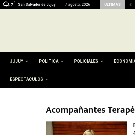
C
n del pago de la tasa por…
San Salvador de Jujuy
7 agosto, 2026
ULTIMAS
7
JUJUY
POLÍTICA
POLICIALES
ECONOMÍ
ESPECTÁCULOS
Acompañantes Terapé