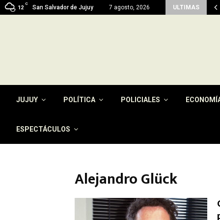
C
en del pago de la tasa por…
San Salvador de Jujuy
7 agosto, 2026
ULTIMAS
12
JUJUY
POLÍTICA
POLICIALES
ECONOMÍ
ESPECTÁCULOS
Alejandro Glück