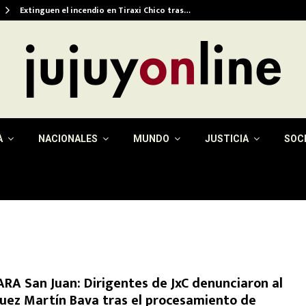
Extinguen el incendio en Tiraxi Chico tras…
A
NACIONALES
MUNDO
JUSTICIA
SOC
ARA San Juan: Dirigentes de JxC denunciaron al
juez Martín Bava tras el procesamiento de