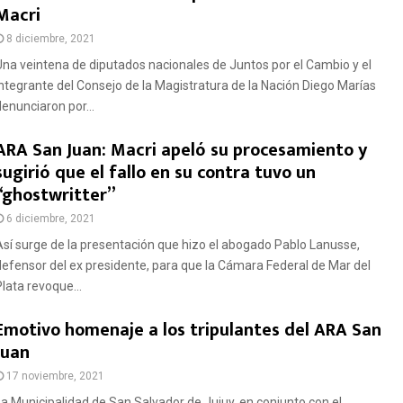
Macri
8 diciembre, 2021
Una veintena de diputados nacionales de Juntos por el Cambio y el
integrante del Consejo de la Magistratura de la Nación Diego Marías
denunciaron por...
ARA San Juan: Macri apeló su procesamiento y
sugirió que el fallo en su contra tuvo un
“ghostwritter”
6 diciembre, 2021
Así surge de la presentación que hizo el abogado Pablo Lanusse,
defensor del ex presidente, para que la Cámara Federal de Mar del
Plata revoque...
Emotivo homenaje a los tripulantes del ARA San
Juan
17 noviembre, 2021
La Municipalidad de San Salvador de Jujuy, en conjunto con el