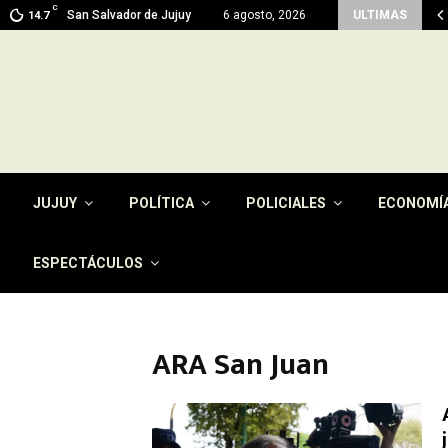
C
ma en Jujuy: prevén máximas de 26…
San Salvador de Jujuy
6 agosto, 2026
ULTIMAS
14.7
JUJUY
POLÍTICA
POLICIALES
ECONOMÍ
ESPECTÁCULOS
ARA San Juan