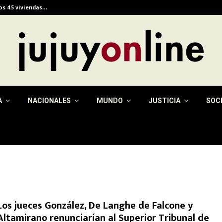
ios 45 viviendas…
Alerta meteorológica e
A
NACIONALES
MUNDO
JUSTICIA
SOC
Los jueces González, De Langhe de Falcone y
Altamirano renunciarían al Superior Tribunal de