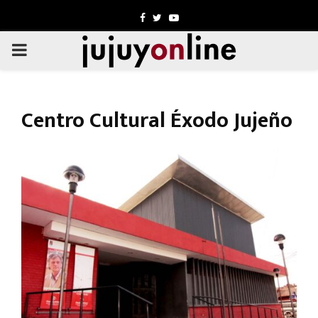
Facebook
Twitter
Youtube
PRIMARY
MENU
Centro Cultural Éxodo Jujeño