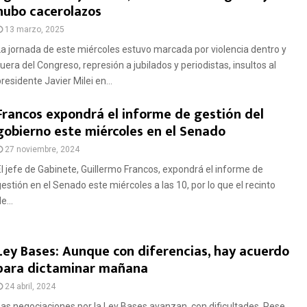
hubo cacerolazos
13 marzo, 2025
La jornada de este miércoles estuvo marcada por violencia dentro y
fuera del Congreso, represión a jubilados y periodistas, insultos al
residente Javier Milei en...
Francos expondrá el informe de gestión del
gobierno este miércoles en el Senado
27 noviembre, 2024
El jefe de Gabinete, Guillermo Francos, expondrá el informe de
gestión en el Senado este miércoles a las 10, por lo que el recinto
e...
Ley Bases: Aunque con diferencias, hay acuerdo
para dictaminar mañana
24 abril, 2024
Las negociaciones por la Ley Bases avanzan, con dificultades. Pese