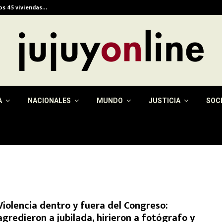
ios 45 viviendas…
Alerta meteorológica e
A
NACIONALES
MUNDO
JUSTICIA
SOC
Violencia dentro y fuera del Congreso:
agredieron a jubilada, hirieron a fotógrafo y