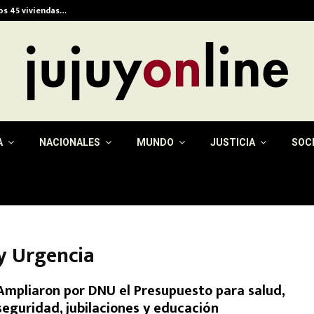
ios 45 viviendas…
Alerta meteorológica e
A
NACIONALES
MUNDO
JUSTICIA
SOC
y Urgencia
Ampliaron por DNU el Presupuesto para salud,
seguridad, jubilaciones y educación