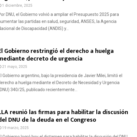
1 diciembre, 2025
Por DNU, el Gobierno volvió a ampliar el Presupuesto 2025 para
aumentar las partidas en salud, seguridad, ANSES, la Agencia
Nacional de Discapacidad (ANDIS) y...
El Gobierno restringió el derecho a huelga
mediante decreto de urgencia
21 mayo, 2025
l Gobierno argentino, bajo la presidencia de Javier Milei, limitó el
derecho a huelga mediante el Decreto de Necesidad y Urgencia
(DNU) 340/25, publicado recientemente...
LLA reunió las firmas para habilitar la discusión
del DNU de la deuda en el Congreso
19 marzo, 2025
El Gobierno logró hoy el dictamen para habilitar la discusión del DNU