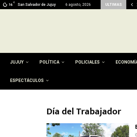
C
 en Jujuy: prevén máximas de 26…
San Salvador de Jujuy
6 agosto, 2026
ULTIMAS
16
JUJUY
POLÍTICA
POLICIALES
ECONOMÍ
ESPECTÁCULOS
Día del Trabajador