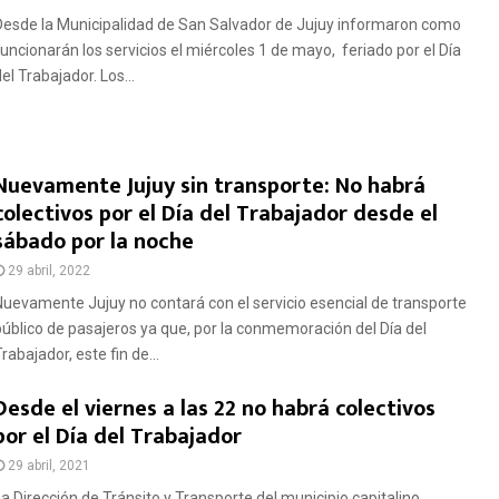
Desde la Municipalidad de San Salvador de Jujuy informaron como
funcionarán los servicios el miércoles 1 de mayo, feriado por el Día
el Trabajador. Los...
Nuevamente Jujuy sin transporte: No habrá
colectivos por el Día del Trabajador desde el
sábado por la noche
29 abril, 2022
Nuevamente Jujuy no contará con el servicio esencial de transporte
público de pasajeros ya que, por la conmemoración del Día del
rabajador, este fin de...
Desde el viernes a las 22 no habrá colectivos
por el Día del Trabajador
29 abril, 2021
La Dirección de Tránsito y Transporte del municipio capitalino