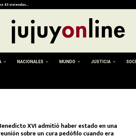
ios 45 viviendas…
Alerta meteorológica e
A
NACIONALES
MUNDO
JUSTICIA
SOC
Benedicto XVI admitió haber estado en una
reunión sobre un cura pedófilo cuando era