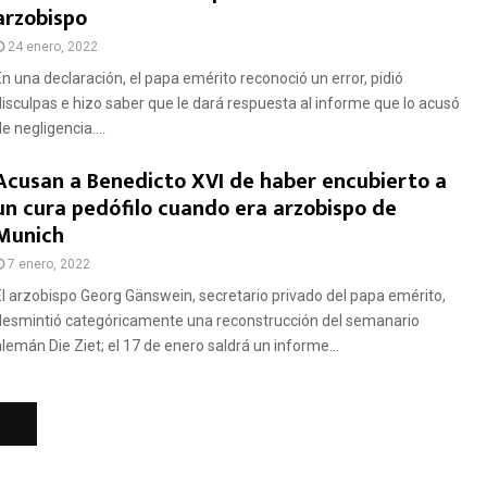
arzobispo
24 enero, 2022
En una declaración, el papa emérito reconoció un error, pidió
disculpas e hizo saber que le dará respuesta al informe que lo acusó
e negligencia....
Acusan a Benedicto XVI de haber encubierto a
un cura pedófilo cuando era arzobispo de
Munich
7 enero, 2022
El arzobispo Georg Gänswein, secretario privado del papa emérito,
desmintió categóricamente una reconstrucción del semanario
alemán Die Ziet; el 17 de enero saldrá un informe...