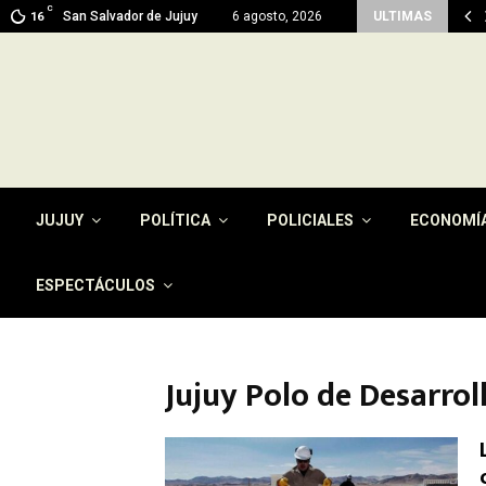
C
 en Jujuy: prevén máximas de 26…
San Salvador de Jujuy
6 agosto, 2026
ULTIMAS
16
JUJUY
POLÍTICA
POLICIALES
ECONOMÍ
ESPECTÁCULOS
Jujuy Polo de Desarrol