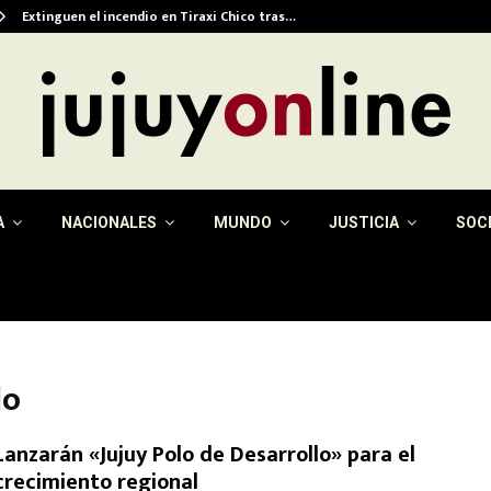
Extinguen el incendio en Tiraxi Chico tras…
A
NACIONALES
MUNDO
JUSTICIA
SOC
lo
Lanzarán «Jujuy Polo de Desarrollo» para el
crecimiento regional