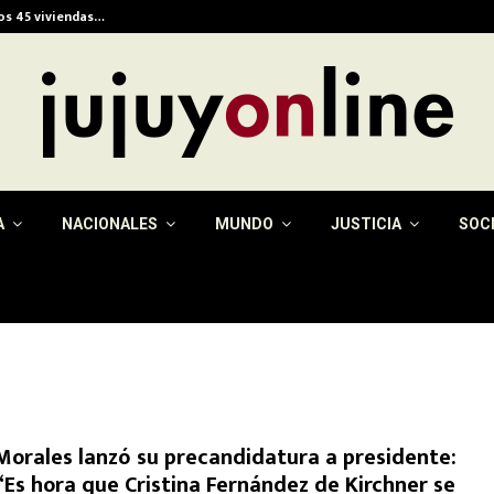
ios 45 viviendas…
Alerta meteorológica e
A
NACIONALES
MUNDO
JUSTICIA
SOC
Morales lanzó su precandidatura a presidente:
“Es hora que Cristina Fernández de Kirchner se