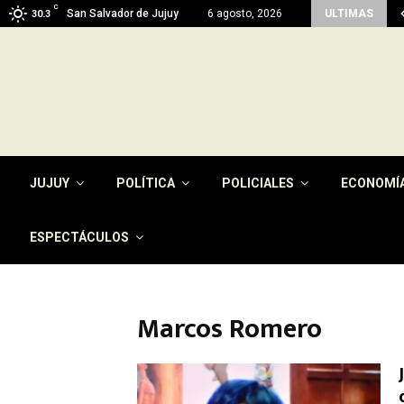
C
imen del pago de la tasa por…
San Salvador de Jujuy
6 agosto, 2026
ULTIMAS
30.3
JUJUY
POLÍTICA
POLICIALES
ECONOMÍ
ESPECTÁCULOS
Marcos Romero