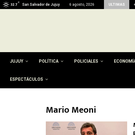
C
imen del pago de la tasa por…
San Salvador de Jujuy
6 agosto, 2026
ULTIMAS
32.7
JUJUY
POLÍTICA
POLICIALES
ECONOMÍ
ESPECTÁCULOS
Mario Meoni