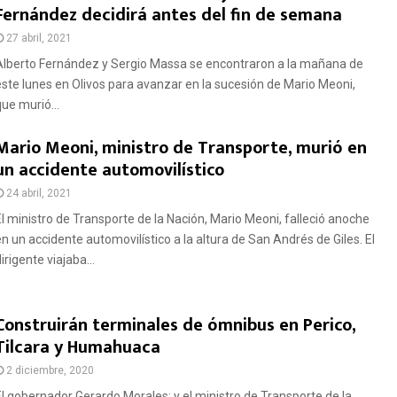
Fernández decidirá antes del fin de semana
27 abril, 2021
Alberto Fernández y Sergio Massa se encontraron a la mañana de
este lunes en Olivos para avanzar en la sucesión de Mario Meoni,
que murió...
Mario Meoni, ministro de Transporte, murió en
un accidente automovilístico
24 abril, 2021
El ministro de Transporte de la Nación, Mario Meoni, falleció anoche
en un accidente automovilístico a la altura de San Andrés de Giles. El
irigente viajaba...
Construirán terminales de ómnibus en Perico,
Tilcara y Humahuaca
2 diciembre, 2020
El gobernador Gerardo Morales; y el ministro de Transporte de la